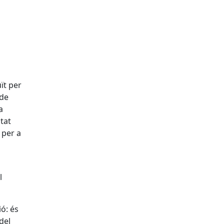
uït per
 de
a
itat
 per a
l
ó: és
del