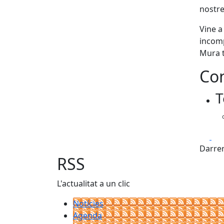
nostre
Vine a
incom
Mura t
Con
T
Fa
Darrer
RSS
L'actualitat a un clic
Notícies
Agenda