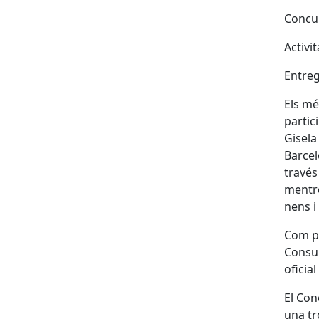
Concur
Activit
Entreg
Els mé
partic
Gisela
Barcel
través
mentre
nens i
Com pa
Consul
oficia
El Con
una tr