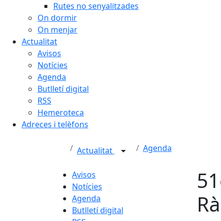
Rutes no senyalitzades
On dormir
On menjar
Actualitat
Avisos
Notícies
Agenda
Butlletí digital
RSS
Hemeroteca
Adreces i telèfons
Agenda
Actualitat
51
Avisos
Notícies
Rà
Agenda
Butlletí digital