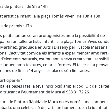
s de pintura · de 9h a 14h
at artística infantil a la plaça Tomàs Viver · de 10h a 13h
a de premis · 17h
s petits també seran protagonistes amb la possibilitat de
ipar en un taller artístic infantil a la plaça Tomàs Viver, cond
 Martínez, graduada en Arts i Disseny per l'Escola Massana
ona. L'activitat convida els infants a experimentar amb l'art 
 d'elements naturals, estimulant la seva creativitat i sensibil
 juguen amb textures, colors i formes. El taller està pensat
 nenes de fins a 14 anys i les places són limitades.
rticipar-hi?
ta les bases i fes la teva inscripció amb el codi QR del cartel
l o trucant a l'Ajuntament de Mura al 938 31 72 26.
curs de Pintura Ràpida de Mura no és només una competici
obada, una celebració de l'art i un homenatge a la identitat 