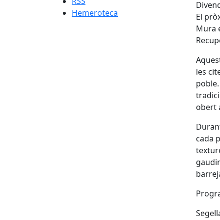
RSS
Divend
Hemeroteca
El prò
Mura e
Recupe
Aquest
les ci
poble.
tradic
obert a
Durant
cada p
textur
gaudir
barrej
Progra
Segell