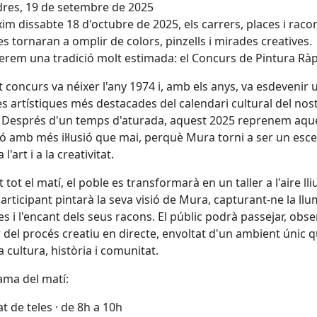
res, 19 de setembre de 2025
xim dissabte 18 d'octubre de 2025, els carrers, places i raco
s tornaran a omplir de colors, pinzells i mirades creatives.
rem una tradició molt estimada: el Concurs de Pintura Ràp
 concurs va néixer l'any 1974 i, amb els anys, va esdevenir 
tes artístiques més destacades del calendari cultural del nos
 Després d'un temps d'aturada, aquest 2025 reprenem aqu
ió amb més il·lusió que mai, perquè Mura torni a ser un esce
 l'art i a la creativitat.
 tot el matí, el poble es transformarà en un taller a l'aire lli
articipant pintarà la seva visió de Mura, capturant-ne la llum
es i l'encant dels seus racons. El públic podrà passejar, obse
 del procés creatiu en directe, envoltat d'un ambient únic 
a cultura, història i comunitat.
ma del matí:
at de teles · de 8h a 10h