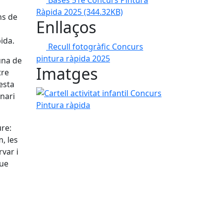
Bases 51è Concurs Pintura
Ràpida 2025
(344.32KB)
ns de
Enllaços
ida.
Recull fotogràfic Concurs
pintura ràpida 2025
una de
Imatges
tre
esta
Cartell activitat infantil Concurs Pintura ràpida
nari
ure:
, les
rvar i
que