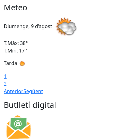
Meteo
Diumenge, 9 d’agost
D
T.Màx: 38°
T
T.Min: 17°
T
Tarda
T
1
2
Anterior
Següent
Butlletí digital