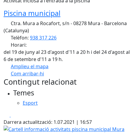
Activitat inclosa a l'entrada a la piscina
Piscina municipal
Ctra. Mura a Rocafort, s/n - 08278 Mura - Barcelona
(Catalunya)
Telèfon:
938 317 226
Horari:
del 19 de juny al 23 d'agost d'11 a 20 h i del 24 d'agost al
6 de setembre d'11 a 19 h.
Amplieu el mapa
Com arribar-hi
Leaflet
| ©
OpenStreetMap
contributors
Contingut relacionat
+
Temes
−
Esport
Facebook
X
Darrera actualització: 1.07.2021 | 16:57
Cartell informació activitats piscina municipal Mura 2021