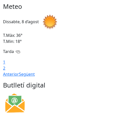
Meteo
Dissabte, 8 d’agost
D
T.Màx: 36°
T
T.Min: 18°
T
Tarda
1
2
Anterior
Següent
Butlletí digital