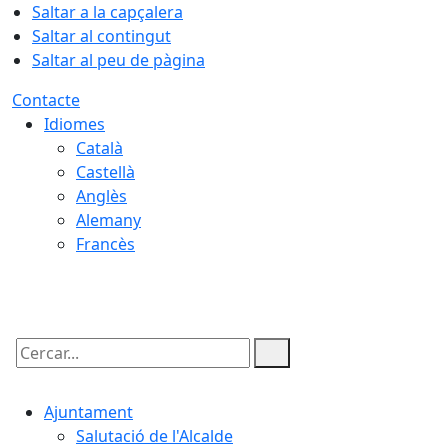
Saltar a la capçalera
Saltar al contingut
Saltar al peu de pàgina
Contacte
Idiomes
Català
Castellà
Anglès
Alemany
Francès
07.08.2026 | 20:04
Cercar:
Ajuntament
Salutació de l'Alcalde