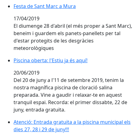
Festa de Sant Marc a Mura
Festa de Sant Marc a Mura
17/04/2019
El diumenge 28 d'abril (el més proper a Sant Marc),
beneïm i guardem els panets-panellets per tal
d'estar protegits de les desgràcies
meteorològiques
Piscina oberta: l'Estiu ja és aquí!
Piscina oberta: l'Estiu ja és aquí!
20/06/2019
Del 20 de juny a l'11 de setembre 2019, tenim la
nostra magnífica piscina de cloració salina
preparada. Vine a gaudir i relaxar-te en aquest
tranquil espai. Recorda: el primer dissabte, 22 de
juny, entrada gratuïta.
Atenció: Entrada gratuïta a la piscina municipal els dies
Atenció: Entrada gratuïta a la piscina municipal els
dies 27, 28 i 29 de juny!!!