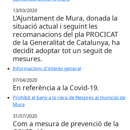
13/03/2020
L'Ajuntament de Mura, donada la
situació actual i seguint les
recomanacions del pla PROCICAT
de la Generalitat de Catalunya, ha
decidit adoptar tot un seguit de
mesures.
Informacions d'interès general
Informacions d'interès general
07/04/2020
En referència a la Covid-19.
Prohibit el bany a la riera de Nespres al municipi de 
Prohibit el bany a la riera de Nespres al municipi de
Mura
31/07/2020
Com a mesura de prevenció de la