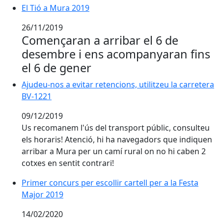
El Tió a Mura 2019
El Tió a Mura 2019
26/11/2019
Començaran a arribar el 6 de
desembre i ens acompanyaran fins
el 6 de gener
Ajudeu-nos a evitar retencions, utilitzeu la carretera
Ajudeu-nos a evitar retencions, utilitzeu la carretera
BV-1221
09/12/2019
Us recomanem l'ús del transport públic, consulteu
els horaris! Atenció, hi ha navegadors que indiquen
arribar a Mura per un camí rural on no hi caben 2
cotxes en sentit contrari!
Primer concurs per escollir cartell per a la Festa Majo
Primer concurs per escollir cartell per a la Festa
Major 2019
14/02/2020