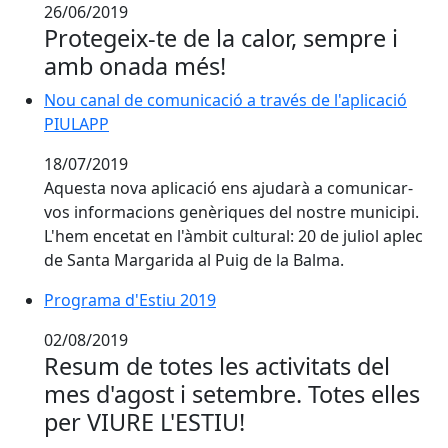
26/06/2019
Protegeix-te de la calor, sempre i
amb onada més!
Nou canal de comunicació a través de l'aplicació PIU
Nou canal de comunicació a través de l'aplicació
PIULAPP
18/07/2019
Aquesta nova aplicació ens ajudarà a comunicar-
vos informacions genèriques del nostre municipi.
L'hem encetat en l'àmbit cultural: 20 de juliol aplec
de Santa Margarida al Puig de la Balma.
Programa d'Estiu 2019
Programa d'Estiu 2019
02/08/2019
Resum de totes les activitats del
mes d'agost i setembre. Totes elles
per VIURE L'ESTIU!