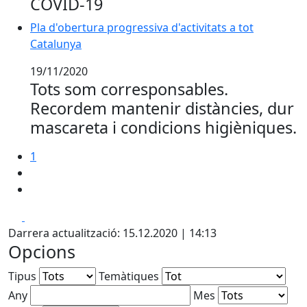
COVID-19
Pla d'obertura progressiva d'activitats a tot Catalunya
Pla d'obertura progressiva d'activitats a tot
Catalunya
19/11/2020
Tots som corresponsables.
Recordem mantenir distàncies, dur
mascareta i condicions higièniques.
1
Facebook
X
Darrera actualització: 15.12.2020 | 14:13
Opcions
Tipus
Temàtiques
Any
Mes