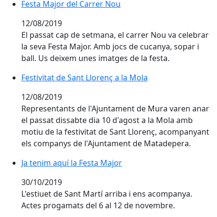
Festa Major del Carrer Nou
Festa Major del Carrer Nou
12/08/2019
El passat cap de setmana, el carrer Nou va celebrar
la seva Festa Major. Amb jocs de cucanya, sopar i
ball. Us deixem unes imatges de la festa.
Festivitat de Sant Llorenç a la Mola
Festivitat de Sant Llorenç a la Mola
12/08/2019
Representants de l'Ajuntament de Mura varen anar
el passat dissabte dia 10 d'agost a la Mola amb
motiu de la festivitat de Sant Llorenç, acompanyant
els companys de l'Ajuntament de Matadepera.
Ja tenim aquí la Festa Major
Ja tenim aquí la Festa Major
30/10/2019
L'estiuet de Sant Martí arriba i ens acompanya.
Actes progamats del 6 al 12 de novembre.