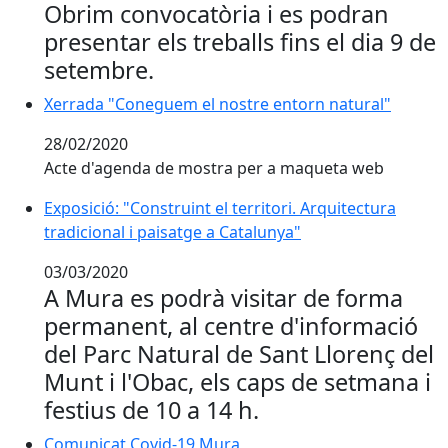
Obrim convocatòria i es podran
presentar els treballs fins el dia 9 de
setembre.
Xerrada "Coneguem el nostre entorn natural"
28/02/2020
Acte d'agenda de mostra per a maqueta web
Exposició: "Construint el territori. Arquitectura tradic
Exposició: "Construint el territori. Arquitectura
tradicional i paisatge a Catalunya"
03/03/2020
A Mura es podrà visitar de forma
permanent, al centre d'informació
del Parc Natural de Sant Llorenç del
Munt i l'Obac, els caps de setmana i
festius de 10 a 14 h.
Comunicat Covid-19 Mura
Comunicat Covid-19 Mura