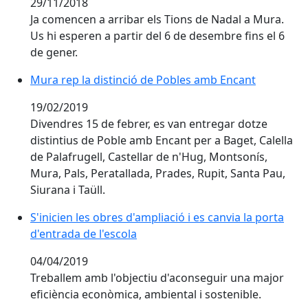
29/11/2018
Ja comencen a arribar els Tions de Nadal a Mura.
Us hi esperen a partir del 6 de desembre fins el 6
de gener.
Mura rep la distinció de Pobles amb Encant
Mura rep la distinció de Pobles amb Encant
19/02/2019
Divendres 15 de febrer, es van entregar dotze
distintius de Poble amb Encant per a Baget, Calella
de Palafrugell, Castellar de n'Hug, Montsonís,
Mura, Pals, Peratallada, Prades, Rupit, Santa Pau,
Siurana i Taüll.
S'inicien les obres d'ampliació i es canvia la porta d'e
S'inicien les obres d'ampliació i es canvia la porta
d'entrada de l'escola
04/04/2019
Treballem amb l'objectiu d'aconseguir una major
eficiència econòmica, ambiental i sostenible.