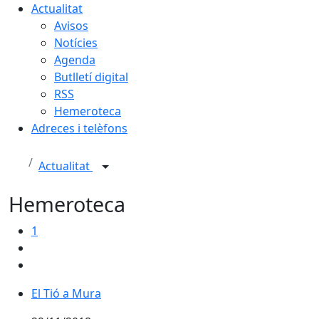
Actualitat
Avisos
Notícies
Agenda
Butlletí digital
RSS
Hemeroteca
Adreces i telèfons
Actualitat
Hemeroteca
1
El Tió a Mura
El Tió a Mura