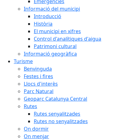
Emergències
Informació del municipi
Introducció
Història
El municipi en xifres
Control d'analítiques d'aigua
Patrimoni cultural
Informació geogràfica
Turisme
Benvinguda
Festes i fires
Llocs d'interès
Parc Natural
Geoparc Catalunya Central
Rutes
Rutes senyalitzades
Rutes no senyalitzades
On dormir
On menjar