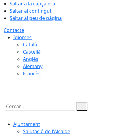
Saltar a la capçalera
Saltar al contingut
Saltar al peu de pàgina
Contacte
Idiomes
Català
Castellà
Anglès
Alemany
Francès
08.08.2026 | 13:52
Cercar:
Ajuntament
Salutació de l'Alcalde