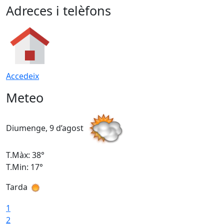
Adreces i telèfons
Accedeix
Meteo
Diumenge, 9 d’agost
D
T.Màx: 38°
T
T.Min: 17°
T
Tarda
T
1
2