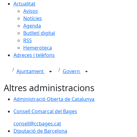
Actualitat
Avisos
Notícies
Agenda
Butlletí digital
RSS
Hemeroteca
Adreces i telèfons
Ajuntament
Govern
Altres administracions
Administració Oberta de Catalunya
Administració Oberta de Catalunya
Consell Comarcal del Bages
Consell Comarcal del Bages
consell@ccbages.cat
Diputació de Barcelona
Diputació de Barcelona