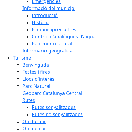
Emergències
Informació del municipi
Introducció
Història
El municipi en xifres
Control d'analítiques d'aigua
Patrimoni cultural
Informació geogràfica
Turisme
Benvinguda
Festes i fires
Llocs d'interès
Parc Natural
Geoparc Catalunya Central
Rutes
Rutes senyalitzades
Rutes no senyalitzades
On dormir
On menjar