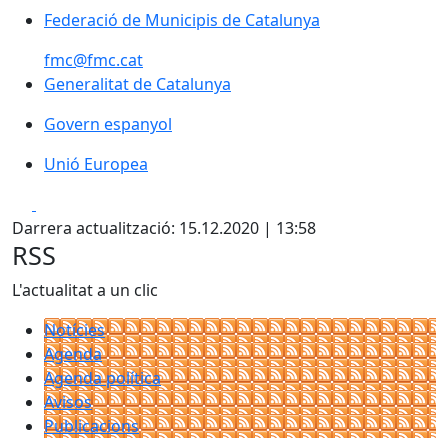
Federació de Municipis de Catalunya
Federació de Municipis de Catalunya
fmc@fmc.cat
Generalitat de Catalunya
Generalitat de Catalunya
Govern espanyol
Govern espanyol
Unió Europea
Unió Europea
Facebook
X
Darrera actualització: 15.12.2020 | 13:58
RSS
L'actualitat a un clic
Notícies
Agenda
Agenda política
Avisos
Publicacions