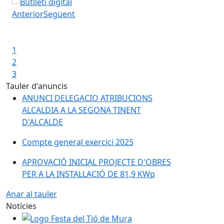
Nou web, nou butlletí digital!
Tu
Anterior
Següent
Iniciar presentació
Aturar presentació
1
2
3
Tauler d'anuncis
ANUNCI DELEGACIO ATRIBUCIONS
ALCALDIA A LA SEGONA TINENT
D'ALCALDE
Compte general exercici 2025
APROVACIÓ INICIAL PROJECTE D'OBRES
PER A LA INSTAL·LACIÓ DE 81,9 KWp
Anar al tauler
Notícies