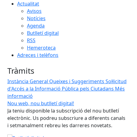
Actualitat
Avisos
Notícies
Agenda
Butlletí digital
RSS
Hemeroteca
Adreces i telèfons
Tràmits
Instància General
Queixes i Suggeriments
Sol·licitud
d'Accés a la Informació Pública pels Ciutadans
Més
informació
Nou web, nou butlletí digital!
Tu
Vi
Ja teniu disponible la subscripció del nou butlletí
electrònic. Us podreu subscriure a diferents canals
tr
i setmanalment rebreu les darreres novetats.
ab