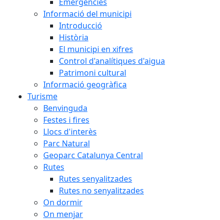
Emergències
Informació del municipi
Introducció
Història
El municipi en xifres
Control d'analítiques d'aigua
Patrimoni cultural
Informació geogràfica
Turisme
Benvinguda
Festes i fires
Llocs d'interès
Parc Natural
Geoparc Catalunya Central
Rutes
Rutes senyalitzades
Rutes no senyalitzades
On dormir
On menjar