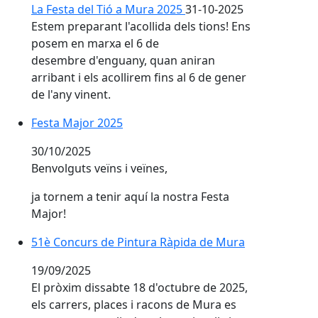
La Festa del Tió a Mura 2025
31-10-2025
Estem preparant l'acollida dels tions! Ens
posem en marxa el 6 de
desembre d'enguany, quan aniran
arribant i els acollirem fins al 6 de gener
de l'any vinent.
Festa Major 2025
Festa Major 2025
30/10/2025
Benvolguts veïns i veïnes,
ja tornem a tenir aquí la nostra Festa
Major!
51è Concurs de Pintura Ràpida de Mura
51è Concurs de Pintura Ràpida de Mura
19/09/2025
El pròxim dissabte 18 d'octubre de 2025,
els carrers, places i racons de Mura es