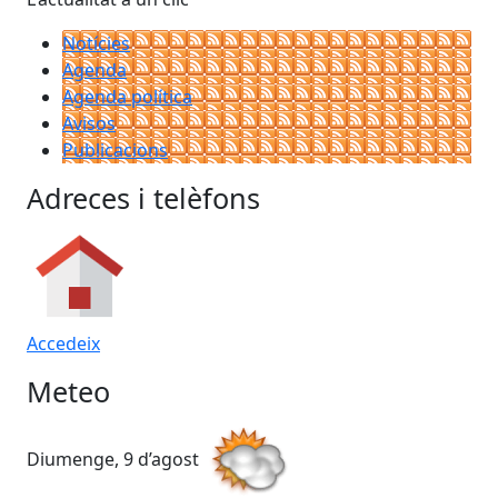
Notícies
Agenda
Agenda política
Avisos
Publicacions
Adreces i telèfons
Accedeix
Meteo
Diumenge, 9 d’agost
Dil