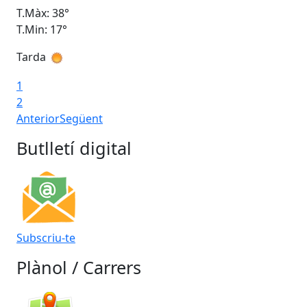
T.Màx: 38°
T.M
T.Min: 17°
T.M
Tarda
Ta
1
2
Anterior
Següent
Butlletí digital
Subscriu-te
Plànol / Carrers