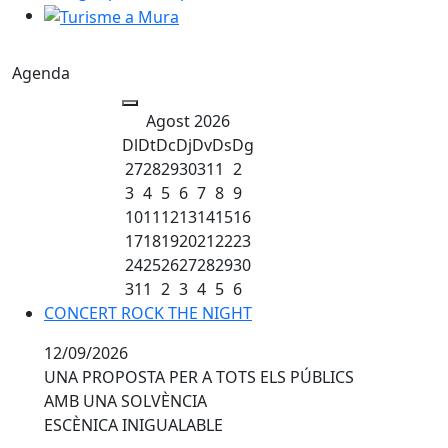
Turisme a Mura
Agenda
Agost 2026
Dl
Dt
Dc
Dj
Dv
Ds
Dg
27
28
29
30
31
1
2
3
4
5
6
7
8
9
10
11
12
13
14
15
16
17
18
19
20
21
22
23
24
25
26
27
28
29
30
31
1
2
3
4
5
6
CONCERT ROCK THE NIGHT
12/09/2026
UNA PROPOSTA PER A TOTS ELS PÚBLICS
AMB UNA SOLVÈNCIA
ESCÈNICA INIGUALABLE