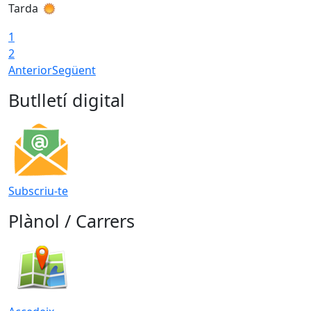
Tarda
T
1
2
Anterior
Següent
Butlletí digital
Subscriu-te
Plànol / Carrers