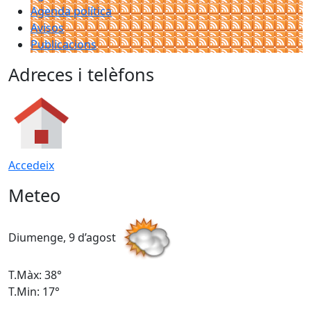
Agenda política
Avisos
Publicacions
Adreces i telèfons
Accedeix
Meteo
Diumenge, 9 d’agost
D
T.Màx: 38°
T
T.Min: 17°
T