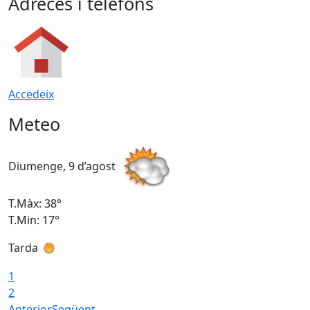
Adreces i telèfons
Accedeix
Meteo
Diumenge, 9 d’agost
D
T.Màx: 38°
T
T.Min: 17°
T
Tarda
T
1
2
Anterior
Següent