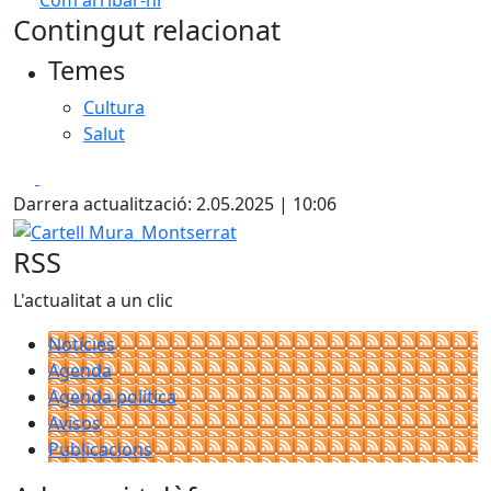
Com arribar-hi
Leaflet
| ©
OpenStreetMap
contributors
Contingut relacionat
+
Temes
−
Cultura
Salut
Facebook
X
Darrera actualització: 2.05.2025 | 10:06
Cartell Mura_Montserrat
RSS
L'actualitat a un clic
Notícies
Agenda
Agenda política
Avisos
Publicacions