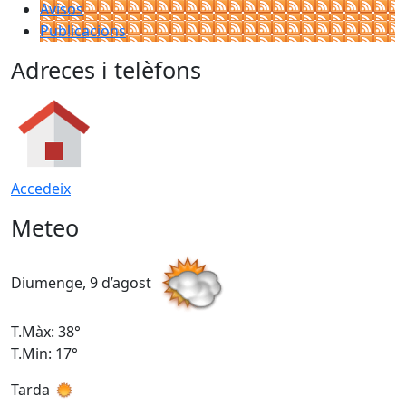
Avisos
Publicacions
Adreces i telèfons
Accedeix
Meteo
Diumenge, 9 d’agost
D
T.Màx: 38°
T
T.Min: 17°
T
Tarda
T