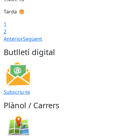
Tarda
T
1
2
Anterior
Següent
Butlletí digital
Subscriu-te
Plànol / Carrers