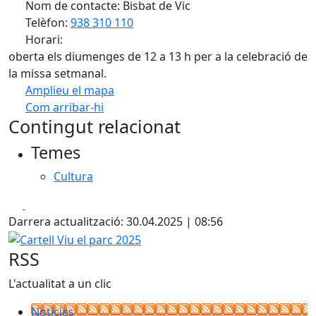
Nom de contacte: Bisbat de Vic
Telèfon:
938 310 110
Horari:
oberta els diumenges de 12 a 13 h per a la celebració de
la missa setmanal.
Amplieu el mapa
Com arribar-hi
Leaflet
| ©
OpenStreetMap
contributors
Contingut relacionat
+
Temes
−
Cultura
Facebook
X
Darrera actualització: 30.04.2025 | 08:56
Cartell Viu el parc 2025
RSS
L'actualitat a un clic
Notícies