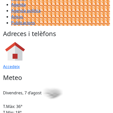
Agenda
Agenda política
Avisos
Publicacions
Adreces i telèfons
Accedeix
Meteo
Divendres, 7 d’agost
D
T.Màx: 36°
T
T.Min: 18°
T