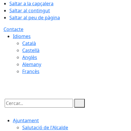
Saltar a la capçalera
Saltar al contingut
Saltar al peu de pàgina
Contacte
Idiomes
Català
Castellà
Anglès
Alemany
Francès
07.08.2026 | 11:05
Cercar:
Ajuntament
Salutació de l'Alcalde