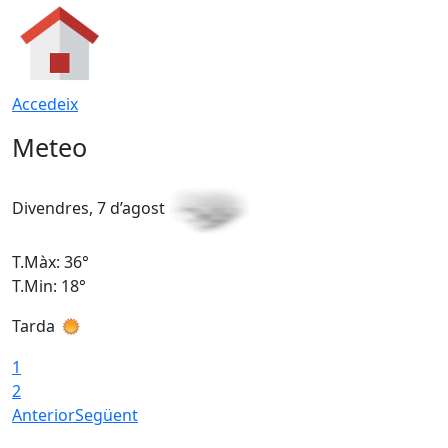
Accedeix
Meteo
Divendres, 7 d’agost
D
T.Màx: 36°
T
T.Min: 18°
T
Tarda
T
1
2
Anterior
Següent