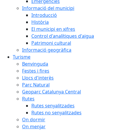
Emergències
Informació del municipi
Introducció
Història
El municipi en xifres
Control d'analítiques d'aigua
Patrimoni cultural
Informació geogràfica
Turisme
Benvinguda
Festes i fires
Llocs d'interès
Parc Natural
Geoparc Catalunya Central
Rutes
Rutes senyalitzades
Rutes no senyalitzades
On dormir
On menjar