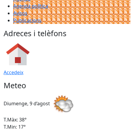
Agenda política
Avisos
Publicacions
Adreces i telèfons
Accedeix
Meteo
Diumenge, 9 d’agost
D
T.Màx: 38°
T
T.Min: 17°
T