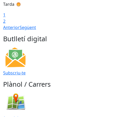
Tarda
T
1
2
Anterior
Següent
Butlletí digital
Subscriu-te
Plànol / Carrers