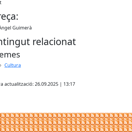
t
eça:
 Àngel Guimerà
tingut relacionat
emes
Cultura
cebook
X
a actualització: 26.09.2025 | 13:17