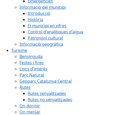
Emergències
Informació del municipi
Introducció
Història
El municipi en xifres
Control d'analítiques d'aigua
Patrimoni cultural
Informació geogràfica
Turisme
Benvinguda
Festes i fires
Llocs d'interès
Parc Natural
Geoparc Catalunya Central
Rutes
Rutes senyalitzades
Rutes no senyalitzades
On dormir
On menjar