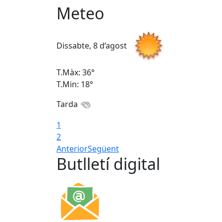
Meteo
Dissabte, 8 d’agost
T.Màx: 36°
T.Min: 18°
Tarda
1
2
Anterior
Següent
Butlletí digital