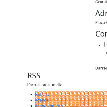
Gratuï
Adr
Plaça
Con
T
Fa
Darrer
RSS
L'actualitat a un clic
Notícies
Agenda
Agenda política