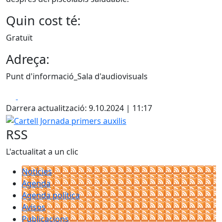
Quin cost té:
Gratuït
Adreça:
Punt d'informació_Sala d'audiovisuals
Facebook
X
Darrera actualització: 9.10.2024 | 11:17
Cartell Jornada primers auxilis
RSS
L'actualitat a un clic
Notícies
Agenda
Agenda política
Avisos
Publicacions