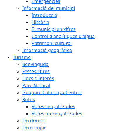
Emergències
Informació del municipi
Introducció
Història
El municipi en xifres
Control d'analítiques d'aigua
Patrimoni cultural
Informació geogràfica
Turisme
Benvinguda
Festes i fires
Llocs d'interès
Parc Natural
Geoparc Catalunya Central
Rutes
Rutes senyalitzades
Rutes no senyalitzades
On dormir
On menjar