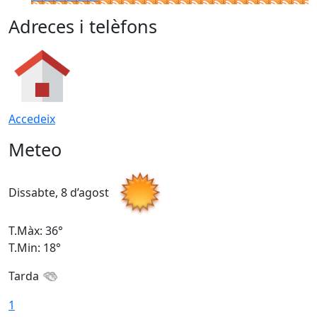
Adreces i telèfons
Accedeix
Meteo
Dissabte, 8 d’agost
D
T.Màx: 36°
T
T.Min: 18°
T
Tarda
1