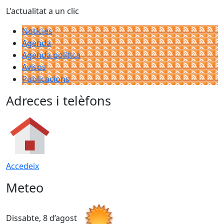
L'actualitat a un clic
Notícies
Agenda
Agenda política
Avisos
Publicacions
Adreces i telèfons
Accedeix
Meteo
Dissabte, 8 d’agost
D