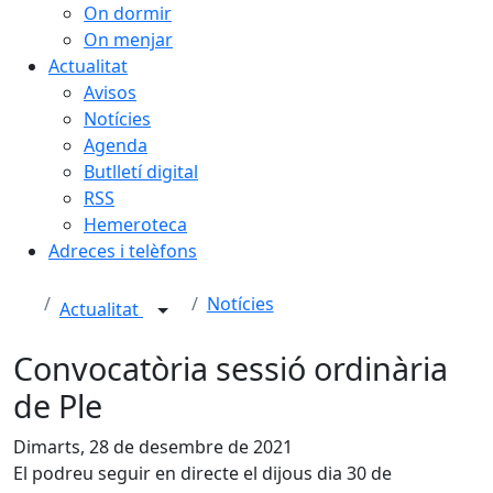
On dormir
On menjar
Actualitat
Avisos
Notícies
Agenda
Butlletí digital
RSS
Hemeroteca
Adreces i telèfons
Notícies
Actualitat
Convocatòria sessió ordinària
de Ple
Dimarts, 28 de desembre de 2021
El podreu seguir en directe el dijous dia 30 de