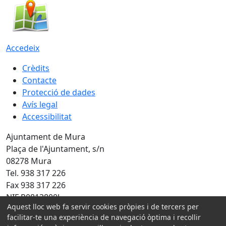
Accedeix
Crèdits
Contacte
Protecció de dades
Avís legal
Accessibilitat
Ajuntament de Mura
Plaça de l'Ajuntament, s/n
08278 Mura
Tel. 938 317 226
Fax 938 317 226
NIF P0813800J
Aquest lloc web fa servir cookies pròpies i de tercers per
Amb la col·laboració de:
facilitar-te una experiència de navegació òptima i recollir