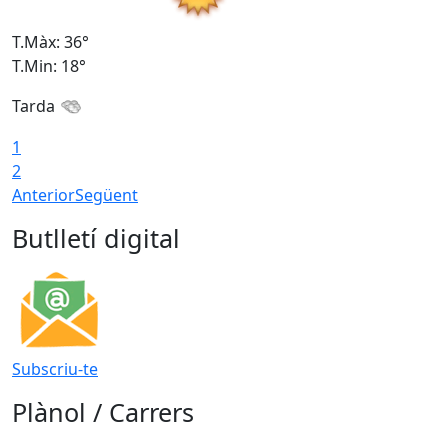
T.Màx: 36°
T
T.Min: 18°
T
Tarda
1
2
Anterior
Següent
Butlletí digital
Subscriu-te
Plànol / Carrers