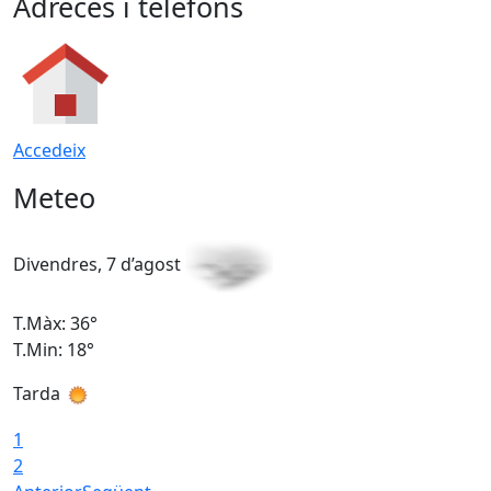
Adreces i telèfons
Accedeix
Meteo
Divendres, 7 d’agost
D
T.Màx: 36°
T
T.Min: 18°
T
Tarda
T
1
2