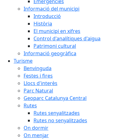
Emergències
Informació del municipi
Introducció
Història
El municipi en xifres
Control d'analítiques d'aigua
Patrimoni cultural
Informació geogràfica
Turisme
Benvinguda
Festes i fires
Llocs d'interès
Parc Natural
Geoparc Catalunya Central
Rutes
Rutes senyalitzades
Rutes no senyalitzades
On dormir
On menjar