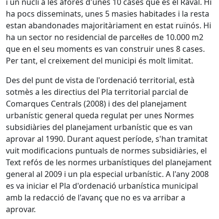
i un nucli a les afores d'unes 10 cases que és el Raval. Hi
ha pocs disseminats, unes 5 masies habitades i la resta
estan abandonades majoritàriament en estat ruïnós. Hi
ha un sector no residencial de parcel·les de 10.000 m2
que en el seu moments es van construir unes 8 cases.
Per tant, el creixement del municipi és molt limitat.
Des del punt de vista de l'ordenació territorial, està
sotmès a les directius del Pla territorial parcial de
Comarques Centrals (2008) i des del planejament
urbanístic general queda regulat per unes Normes
subsidiàries del planejament urbanístic que es van
aprovar al 1990. Durant aquest període, s'han tramitat
vuit modificacions puntuals de normes subsidiàries, el
Text refós de les normes urbanístiques del planejament
general al 2009 i un pla especial urbanístic. A l'any 2008
es va iniciar el Pla d'ordenació urbanística municipal
amb la redacció de l'avanç que no es va arribar a
aprovar.