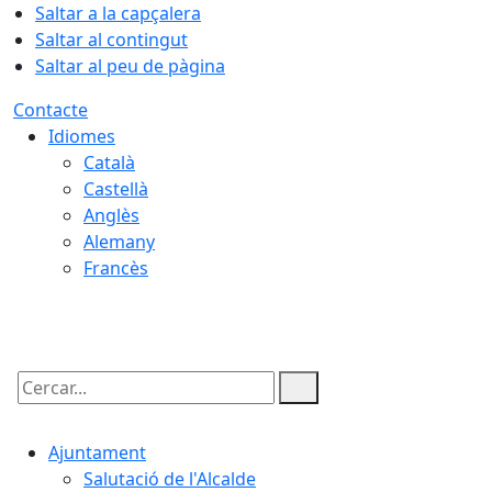
Saltar a la capçalera
Saltar al contingut
Saltar al peu de pàgina
Contacte
Idiomes
Català
Castellà
Anglès
Alemany
Francès
09.08.2026 | 04:06
Cercar:
Ajuntament
Salutació de l'Alcalde