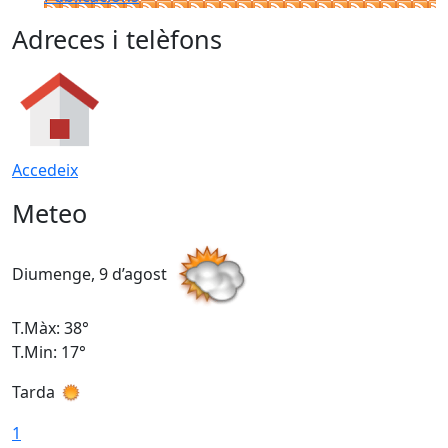
Adreces i telèfons
Accedeix
Meteo
Diumenge, 9 d’agost
D
T.Màx: 38°
T
T.Min: 17°
T
Tarda
T
1