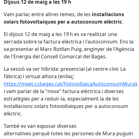
Dijous 12 de maig a les 19 h
Vam parlar, entre altres temes, de les
instal·lacions
solars fotovoltaiques per a autoconsum elèctric
.
El dijous 12 de maig a les 19 h es va realitzar una
xerrada sobre la factura elèctrica i l'autoconsum. Ens la
va presentar el Marc Rotllan Puig, enginyer de l'Agència
de l'Energia del Consell Comarcal del Bages.
La sessió va ser híbrida: presencial (al centre cívic La
fàbrica) i virtual alhora (enllaç:
https://meet.ccbages.cat/FotovoltaicaAutoconsumMura
),
i vam parlar de la "nova" factura elèctrica i diverses
estratègies per a reduir-la, especialment la de les
instal·lacions solars fotovoltaiques per a autoconsum
elèctric.
També es van exposar diverses
alternatives perquè totes les persones de Mura puguin