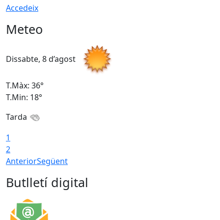
Accedeix
Meteo
Dissabte, 8 d’agost
D
T.Màx: 36°
T
T.Min: 18°
T
Tarda
1
2
Anterior
Següent
Butlletí digital