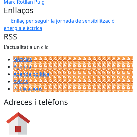
Marc Rotllan Puig
Enllaços
Enllaç per seguir la jornada de sensibilització
energia elèctrica
RSS
L'actualitat a un clic
Notícies
Agenda
Agenda política
Avisos
Publicacions
Adreces i telèfons