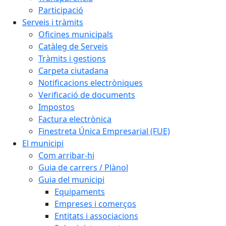
Participació
Serveis i tràmits
Oficines municipals
Catàleg de Serveis
Tràmits i gestions
Carpeta ciutadana
Notificacions electròniques
Verificació de documents
Impostos
Factura electrònica
Finestreta Única Empresarial (FUE)
El municipi
Com arribar-hi
Guia de carrers / Plànol
Guia del municipi
Equipaments
Empreses i comerços
Entitats i associacions