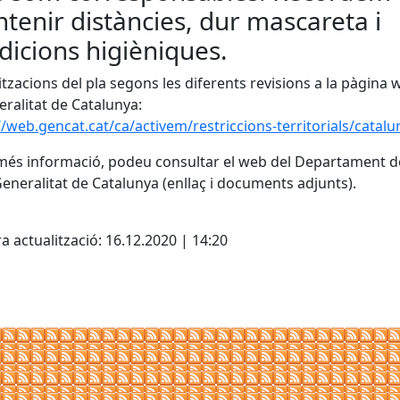
tenir distàncies, dur mascareta i
dicions higièniques.
itzacions del pla segons les diferents revisions a la pàgina
eralitat de Catalunya:
//web.gencat.cat/ca/activem/restriccions-territorials/catalu
més informació, podeu consultar el web del Departament d
Generalitat de Catalunya (enllaç i documents adjunts).
cebook
X
a actualització: 16.12.2020 | 14:20