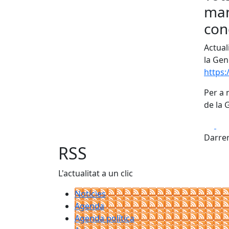
man
con
Actual
la Gen
https:
Per a 
de la 
Fa
Darrer
RSS
L'actualitat a un clic
Notícies
Agenda
Agenda política