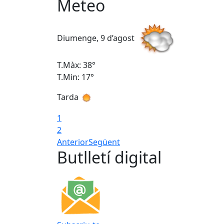
Meteo
Diumenge, 9 d’agost
T.Màx: 38°
T.Min: 17°
Tarda
1
2
Anterior
Següent
Butlletí digital