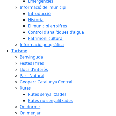
Emergències
Informació del municipi
Introducció
Història
El municipi en xifres
Control d'analítiques d'aigua
Patrimoni cultural
Informació geogràfica
Turisme
Benvinguda
Festes i fires
Llocs d'interès
Parc Natural
Geoparc Catalunya Central
Rutes
Rutes senyalitzades
Rutes no senyalitzades
On dormir
On menjar