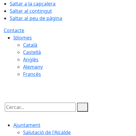
Saltar a la capçalera
Saltar al contingut
Saltar al peu de pàgina
Contacte
Idiomes
Català
Castellà
Anglès
Alemany
Francès
06.08.2026 | 11:52
Cercar:
Ajuntament
Salutació de l'Alcalde