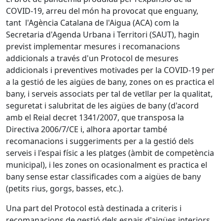
COVID-19, arreu del món ha provocat que enguany,
tant l'Agència Catalana de l'Aigua (ACA) com la
Secretaria d'Agenda Urbana i Territori (SAUT), hagin
previst implementar mesures i recomanacions
addicionals a través d'un Protocol de mesures
addicionals i preventives motivades per la COVID-19 per
a la gestió de les aigües de bany, zones on es practica el
bany, i serveis associats per tal de vetllar per la qualitat,
seguretat i salubritat de les aigües de bany (d'acord
amb el Reial decret 1341/2007, que transposa la
Directiva 2006/7/CE i, alhora aportar també
recomanacions i suggeriments per a la gestió dels
serveis i l'espai físic a les platges (àmbit de competència
municipal), i les zones on ocasionalment es practica el
bany sense estar classificades com a aigües de bany
(petits rius, gorgs, basses, etc.).
Una part del Protocol està destinada a criteris i
recomanacions de gestió dels espais d'aigües interiors