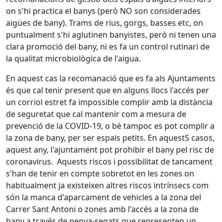
on s'hi practica el banys (però NO son considerades
aigües de bany). Trams de rius, gorgs, basses etc, on
puntualment s'hi aglutinen banyistes, però ni tenen una
clara promoció del bany, ni es fa un control rutinari de
la qualitat microbiològica de l'aigua.
En aquest cas la recomanació que es fa als Ajuntaments
és que cal tenir present que en alguns llocs l'accés per
un corriol estret fa impossible complir amb la distància
de seguretat que cal mantenir com a mesura de
prevenció de la COVID-19, o bé tampoc es pot complir a
la zona de bany, per ser espais petits. En aquestS casos,
aquest any, l'ajuntament pot prohibir el bany pel risc de
coronavirus. Aquests riscos i possibilitat de tancament
s'han de tenir en compte sobretot en les zones on
habitualment ja existeixen altres riscos intrínsecs com
són la manca d'aparcament de vehicles a la zona del
Carrer Sant Antoni o zones amb l'accés a la zona de
bany a través de penya-segats que representen un