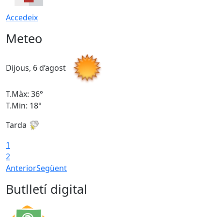
Accedeix
Meteo
Dijous, 6 d’agost
D
T.Màx: 36°
T
T.Min: 18°
T
Tarda
T
1
2
Anterior
Següent
Butlletí digital