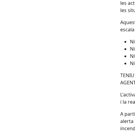
les ac
les si
Aquest
escala
Ni
Ni
Ni
Ni
TENIU
AGENT
L'acti
i la r
A parti
alerta
incend