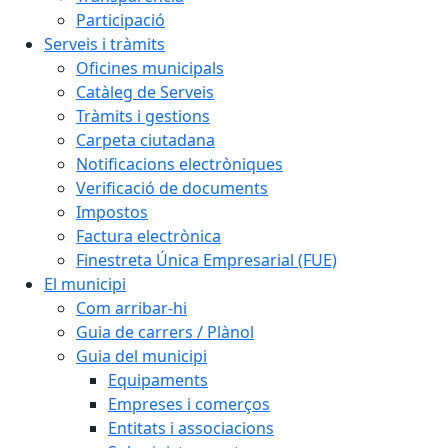
Participació
Serveis i tràmits
Oficines municipals
Catàleg de Serveis
Tràmits i gestions
Carpeta ciutadana
Notificacions electròniques
Verificació de documents
Impostos
Factura electrònica
Finestreta Única Empresarial (FUE)
El municipi
Com arribar-hi
Guia de carrers / Plànol
Guia del municipi
Equipaments
Empreses i comerços
Entitats i associacions