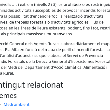
nivells alt i extrem (nivells 2 i 3), es prohibeix o es restringe
inades activitats susceptibles de provocar incendis foresta
a la possibilitat d'encendre foc, la realització d'activitats
ves, de treballs forestals o d'activitats agrícoles i l'ús de
oes en les àrees de lleure existents, podent, fins i tot, restr
s als principals massissos muntanyosos
ecció General dels Agents Rurals elabora diàriament el map
st Pla Alfa en funció del mapa de perill d'incendi forestal i a
d'anàlisi d'aquest risc que elabora el Servei de Prevenció
ndis Forestals de la Direcció General d'Ecosistemes Forestal
 del Medi del Departament d'Acció Climàtica, Alimentació i
 Rural.
tingut relacionat
emes
Medi ambient