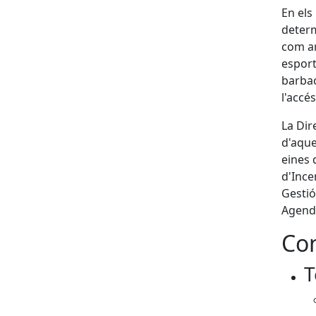
En els 
determ
com ar
esporti
barbac
l'accé
La Dir
d'aque
eines 
d'Ince
Gestió
Agenda
Con
T