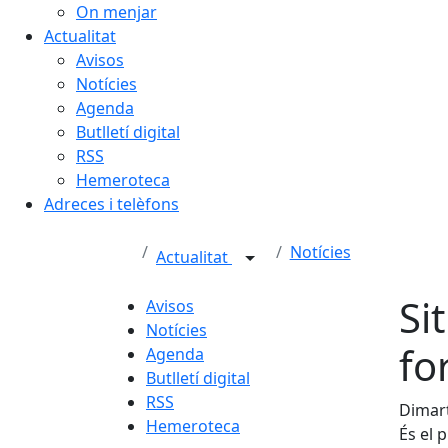
On menjar
Actualitat
Avisos
Notícies
Agenda
Butlletí digital
RSS
Hemeroteca
Adreces i telèfons
Notícies
Actualitat
Si
Avisos
Notícies
fo
Agenda
Butlletí digital
RSS
Dimart
Hemeroteca
És el 