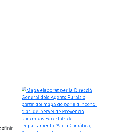
Mapa elaborat per la Direcció General dels Agents 
efinir