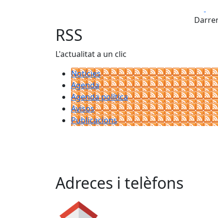
Fa
Darrer
RSS
L'actualitat a un clic
Notícies
Agenda
Agenda política
Avisos
Publicacions
Adreces i telèfons