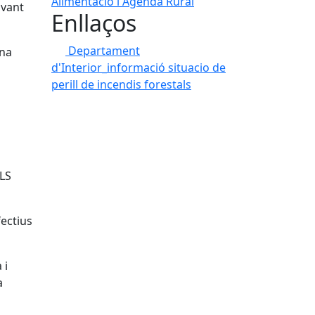
avant
Enllaços
Departament
una
d'Interior_informació situacio de
perill de incendis forestals
LS
fectius
 i
a