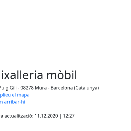
ixalleria mòbil
Puig Gili - 08278 Mura - Barcelona (Catalunya)
plieu el mapa
 arribar-hi
Leaflet
| ©
OpenStreetMap
con
cebook
X
a actualització: 11.12.2020 | 12:27