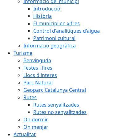
Informació del municipi
Introducció
Història
El municipi en xifres
Control d'analítiques d'aigua
Patrimoni cultural
Informació geogràfica
Turisme
Benvinguda
Festes i fires
Llocs d'interès
Parc Natural
Geoparc Catalunya Central
Rutes
Rutes senyalitzades
Rutes no senyalitzades
On dormir
On menjar
Actualitat