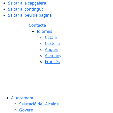
Saltar a la capçalera
Saltar al contingut
Saltar al peu de pàgina
Contacte
Idiomes
Català
Castellà
Anglès
Alemany
Francès
08.08.2026 | 15:44
Ajuntament
Salutació de l'Alcalde
Govern