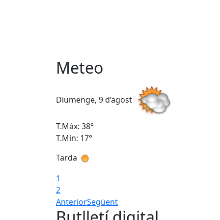
Meteo
Diumenge, 9 d’agost
T.Màx: 38°
T.Min: 17°
Tarda
1
2
Anterior
Següent
Butlletí digital