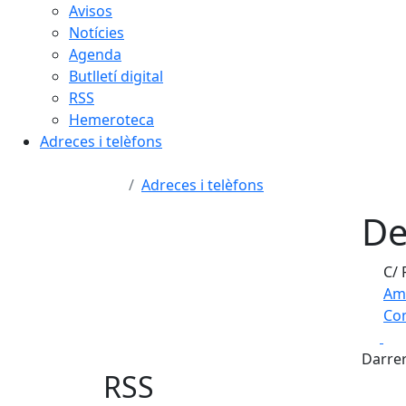
Avisos
Notícies
Agenda
Butlletí digital
RSS
Hemeroteca
Adreces i telèfons
Adreces i telèfons
De
C/ 
Am
Com
Fa
+
Darrer
−
RSS