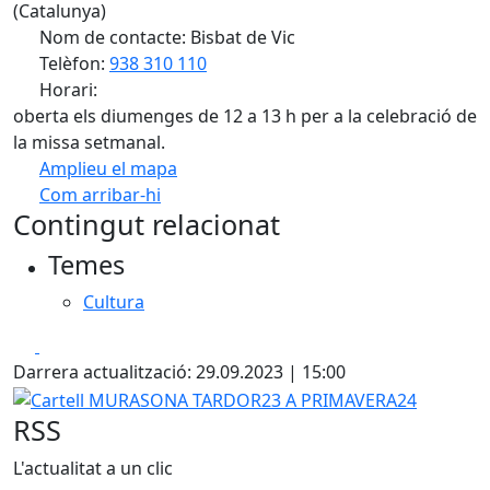
(Catalunya)
Nom de contacte: Bisbat de Vic
Telèfon:
938 310 110
Horari:
oberta els diumenges de 12 a 13 h per a la celebració de
la missa setmanal.
Amplieu el mapa
Com arribar-hi
Leaflet
| ©
OpenStreetMap
contributors
Contingut relacionat
+
Temes
−
Cultura
Facebook
X
Darrera actualització: 29.09.2023 | 15:00
Cartell MURASONA TARDOR23 A PRIMAVERA24
RSS
L'actualitat a un clic