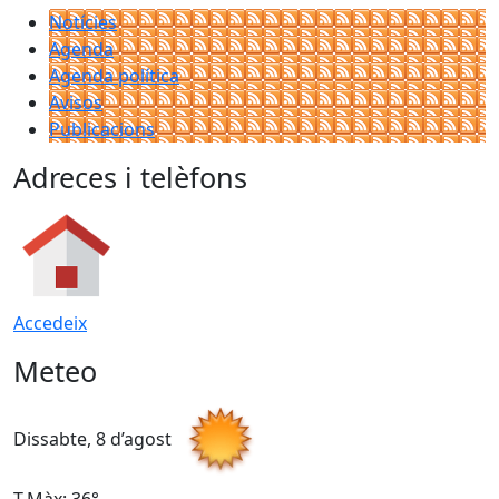
Notícies
Agenda
Agenda política
Avisos
Publicacions
Adreces i telèfons
Accedeix
Meteo
Dissabte, 8 d’agost
D
T.Màx: 36°
T