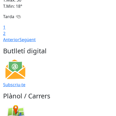
T.Min: 18°
T
Tarda
1
2
Anterior
Següent
Butlletí digital
Subscriu-te
Plànol / Carrers