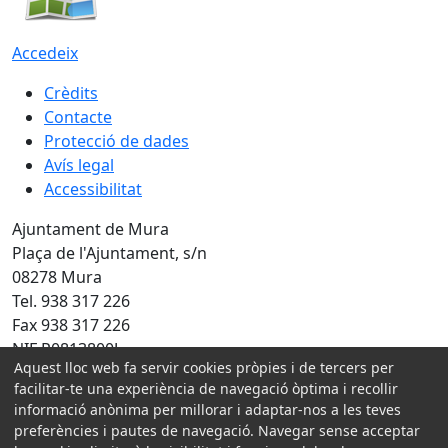
Accedeix
Crèdits
Contacte
Protecció de dades
Avís legal
Accessibilitat
Ajuntament de Mura
Plaça de l'Ajuntament, s/n
08278 Mura
Tel. 938 317 226
Fax 938 317 226
NIF P0813800J
Aquest lloc web fa servir cookies pròpies i de tercers per
Amb la col·laboració de:
facilitar-te una experiència de navegació òptima i recollir
informació anònima per millorar i adaptar-nos a les teves
preferències i pautes de navegació. Navegar sense acceptar