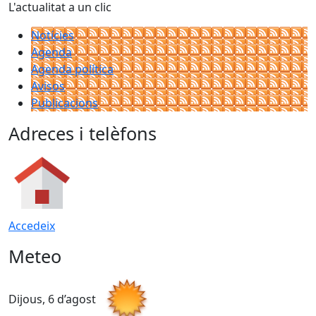
L'actualitat a un clic
Notícies
Agenda
Agenda política
Avisos
Publicacions
Adreces i telèfons
Accedeix
Meteo
Dijous, 6 d’agost
D