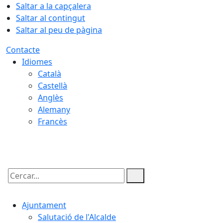
Saltar a la capçalera
Saltar al contingut
Saltar al peu de pàgina
Contacte
Idiomes
Català
Castellà
Anglès
Alemany
Francès
06.08.2026 | 02:46
Cercar:
Ajuntament
Salutació de l'Alcalde