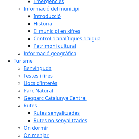
Emergències
Informació del municipi
Introducció
Història
El municipi en xifres
Control d'analítiques d'aigua
Patrimoni cultural
Informació geogràfica
Turisme
Benvinguda
Festes i fires
Llocs d'interès
Parc Natural
Geoparc Catalunya Central
Rutes
Rutes senyalitzades
Rutes no senyalitzades
On dormir
On menjar