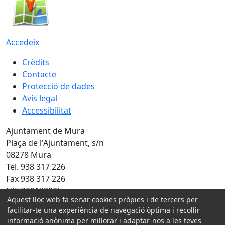
Accedeix
Crèdits
Contacte
Protecció de dades
Avís legal
Accessibilitat
Ajuntament de Mura
Plaça de l'Ajuntament, s/n
08278 Mura
Tel. 938 317 226
Fax 938 317 226
NIF P0813800J
Aquest lloc web fa servir cookies pròpies i de tercers per
Amb la col·laboració de:
facilitar-te una experiència de navegació òptima i recollir
informació anònima per millorar i adaptar-nos a les teves