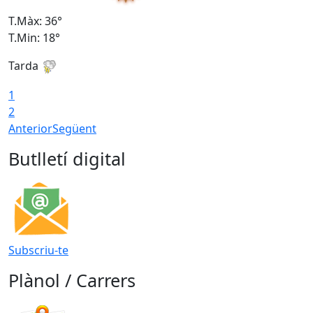
T.Màx: 36°
T
T.Min: 18°
T
Tarda
T
1
2
Anterior
Següent
Butlletí digital
Subscriu-te
Plànol / Carrers