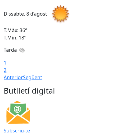
Dissabte, 8 d’agost
D
T.Màx: 36°
T
T.Min: 18°
T
Tarda
1
2
Anterior
Següent
Butlletí digital
Subscriu-te