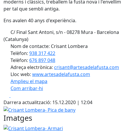
moderns i clàssics, treballem la fusta nova i l'envellim
per tal que sembli antiga.
Ens avalen 40 anys d'experiència.
C/ Final Sant Antoni, s/n - 08278 Mura - Barcelona
(Catalunya)
Nom de contacte: Crisant Lombera
Telèfon:
938 317 422
Telèfon:
676 897 048
Adreça electrònica:
crisant@artesadelafusta.com
Lloc web:
www.artesadelafusta.com
Amplieu el mapa
Com arribar-hi
Leaflet
| ©
OpenStreetMap
contributors
Facebook
X
+
Darrera actualització: 15.12.2020 | 12:04
−
Crisant Lombera- Pica de bany
Imatges
Crisant Lombera- Armari
Crisant Lombera- Taula i cadir