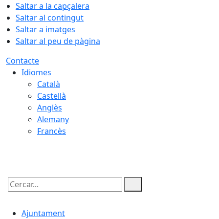
Saltar a la capçalera
Saltar al contingut
Saltar a imatges
Saltar al peu de pàgina
Contacte
Idiomes
Català
Castellà
Anglès
Alemany
Francès
08.08.2026 | 11:22
Cercar:
Ajuntament