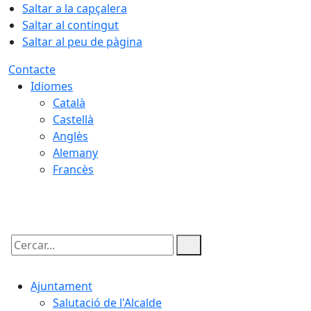
Saltar a la capçalera
Saltar al contingut
Saltar al peu de pàgina
Contacte
Idiomes
Català
Castellà
Anglès
Alemany
Francès
08.08.2026 | 02:02
Cercar:
Ajuntament
Salutació de l'Alcalde