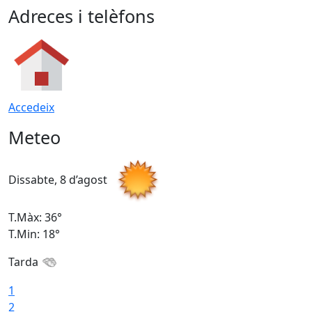
Adreces i telèfons
Accedeix
Meteo
Dissabte, 8 d’agost
D
T.Màx: 36°
T
T.Min: 18°
T
Tarda
1
2