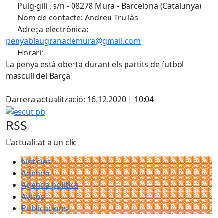
Puig-gili , s/n - 08278 Mura - Barcelona (Catalunya)
Nom de contacte: Andreu Trullàs
Adreça electrònica:
penyablaugranademura@gmail.com
Horari:
La penya està oberta durant els partits de futbol
masculí del Barça
Facebook
X
Darrera actualització: 16.12.2020 | 10:04
escut pb
RSS
L'actualitat a un clic
Notícies
Agenda
Agenda política
Avisos
Publicacions