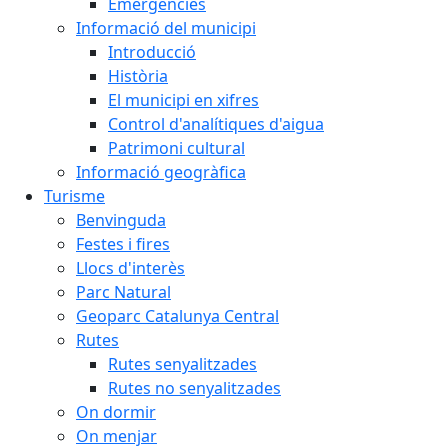
Emergències
Informació del municipi
Introducció
Història
El municipi en xifres
Control d'analítiques d'aigua
Patrimoni cultural
Informació geogràfica
Turisme
Benvinguda
Festes i fires
Llocs d'interès
Parc Natural
Geoparc Catalunya Central
Rutes
Rutes senyalitzades
Rutes no senyalitzades
On dormir
On menjar