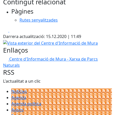
Contingut relacionat
+
Pàgines
−
Rutes senyalitzades
Facebook
X
Darrera actualització: 15.12.2020 | 11:49
Vista exterior del Centre d'Informació de Mura
Enllaços
Centre d'Informació de Mura - Xarxa de Parcs
Naturals
RSS
L'actualitat a un clic
Notícies
Agenda
Agenda política
Avisos