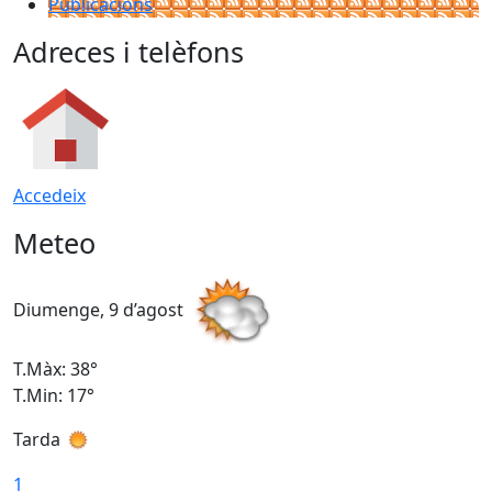
Publicacions
Adreces i telèfons
Accedeix
Meteo
Diumenge, 9 d’agost
D
T.Màx: 38°
T
T.Min: 17°
T
Tarda
T
1