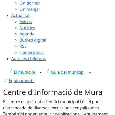
On dormir
On menjar
Actualitat
Avisos
Notícies
Agenda
Butlletí digital
RSS
Hemeroteca
Adreces i telèfons
El municipi
Guia del municipi
Equipaments
Centre d'Informació de Mura
El centre està situat a l'edifici municipal i és el punt
d'arrencada de diverses excursions senyalitzades.
També s'hi poden adquirir publicacions. L'equipament