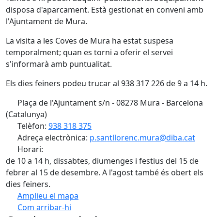
disposa d'aparcament. Està gestionat en conveni amb
l'Ajuntament de Mura.
La visita a les Coves de Mura ha estat suspesa
temporalment; quan es torni a oferir el servei
s'informarà amb puntualitat.
Els dies feiners podeu trucar al 938 317 226 de 9 a 14 h.
Plaça de l'Ajuntament s/n - 08278 Mura - Barcelona
(Catalunya)
Telèfon:
938 318 375
Adreça electrònica:
p.santllorenc.mura@diba.cat
Horari:
de 10 a 14 h, dissabtes, diumenges i festius del 15 de
febrer al 15 de desembre. A l'agost també és obert els
dies feiners.
Amplieu el mapa
Com arribar-hi
Leaflet
| ©
OpenStreetMap
contributors