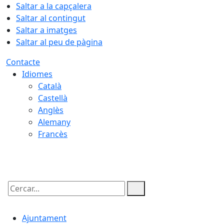
Saltar a la capçalera
Saltar al contingut
Saltar a imatges
Saltar al peu de pàgina
Contacte
Idiomes
Català
Castellà
Anglès
Alemany
Francès
09.08.2026 | 06:04
Cercar:
Ajuntament