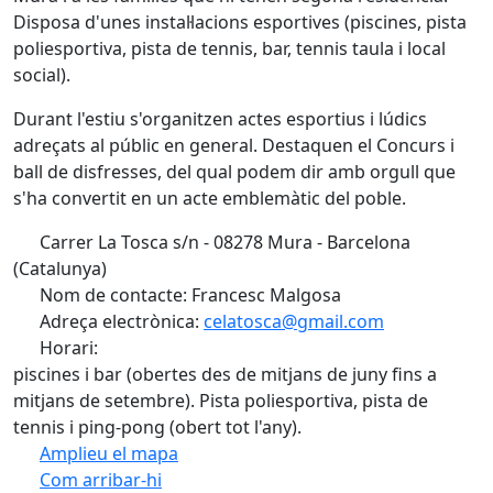
Disposa d'unes instal·lacions esportives (piscines, pista
poliesportiva, pista de tennis, bar, tennis taula i local
social).
Durant l'estiu s'organitzen actes esportius i lúdics
adreçats al públic en general. Destaquen el Concurs i
ball de disfresses, del qual podem dir amb orgull que
s'ha convertit en un acte emblemàtic del poble.
Carrer La Tosca s/n - 08278 Mura - Barcelona
(Catalunya)
Nom de contacte: Francesc Malgosa
Adreça electrònica:
celatosca@gmail.com
Horari:
piscines i bar (obertes des de mitjans de juny fins a
mitjans de setembre). Pista poliesportiva, pista de
tennis i ping-pong (obert tot l'any).
Amplieu el mapa
Com arribar-hi
Leaflet
| ©
OpenStreetMap
contributors