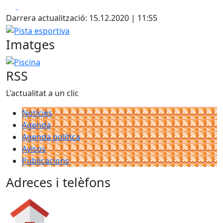
Facebook
X
+
Darrera actualització: 15.12.2020 | 11:55
−
Pista esportiva
Imatges
Piscina
RSS
L'actualitat a un clic
Notícies
Agenda
Agenda política
Avisos
Publicacions
Adreces i telèfons