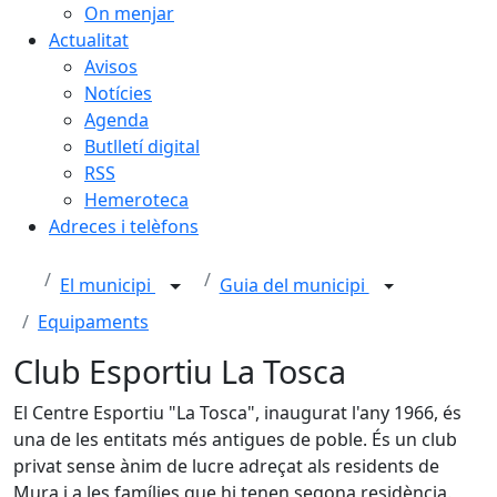
On menjar
Actualitat
Avisos
Notícies
Agenda
Butlletí digital
RSS
Hemeroteca
Adreces i telèfons
El municipi
Guia del municipi
Equipaments
Club Esportiu La Tosca
El Centre Esportiu "La Tosca", inaugurat l'any 1966, és
una de les entitats més antigues de poble. És un club
privat sense ànim de lucre adreçat als residents de
Mura i a les famílies que hi tenen segona residència.