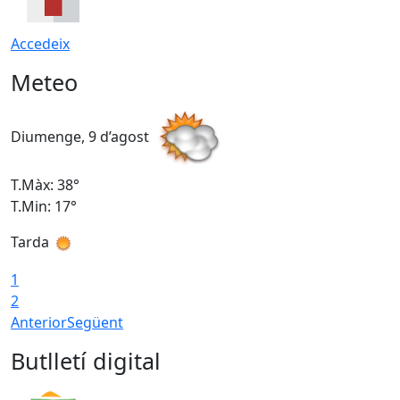
Accedeix
Meteo
Diumenge, 9 d’agost
D
T.Màx: 38°
T
T.Min: 17°
T
Tarda
T
1
2
Anterior
Següent
Butlletí digital