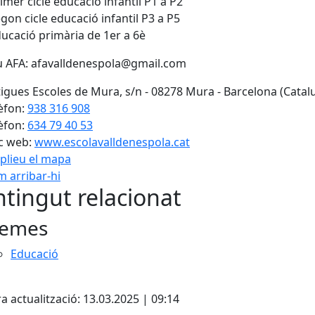
imer cicle educació infantil P1 a P2
gon cicle educació infantil P3 a P5
ucació primària de 1er a 6è
u AFA: afavalldenespola@gmail.com
igues Escoles de Mura, s/n - 08278 Mura - Barcelona (Catal
èfon:
938 316 908
èfon:
634 79 40 53
c web:
www.escolavalldenespola.cat
plieu el mapa
 arribar-hi
Leaflet
| ©
OpenStreetMap
con
tingut relacionat
emes
Educació
cebook
X
a actualització: 13.03.2025 | 09:14