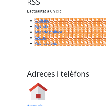
RSS
L'actualitat a un clic
Notícies
Agenda
Agenda política
Avisos
Publicacions
Adreces i telèfons
Accedeix