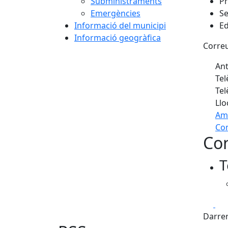
Subministraments
Pr
Emergències
Se
Informació del municipi
Ed
Informació geogràfica
Corre
Ant
Tel
Tel
Llo
Am
Com
Con
+
T
−
Fa
Darrer