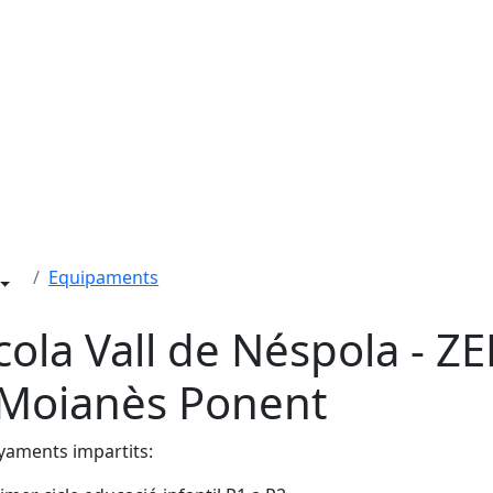
Equipaments
cola Vall de Néspola - ZE
 Moianès Ponent
yaments impartits: