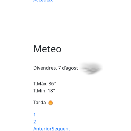
Meteo
Divendres, 7 d’agost
T.Màx: 36°
T.Min: 18°
Tarda
1
2
Anterior
Següent