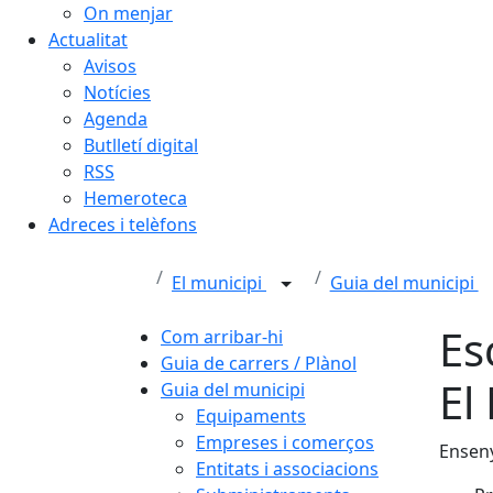
On menjar
Actualitat
Avisos
Notícies
Agenda
Butlletí digital
RSS
Hemeroteca
Adreces i telèfons
El municipi
Guia del municipi
Es
Com arribar-hi
Guia de carrers / Plànol
El
Guia del municipi
Equipaments
Empreses i comerços
Ensen
Entitats i associacions