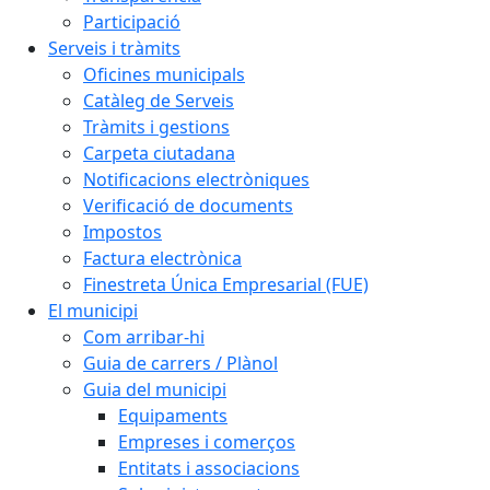
Participació
Serveis i tràmits
Oficines municipals
Catàleg de Serveis
Tràmits i gestions
Carpeta ciutadana
Notificacions electròniques
Verificació de documents
Impostos
Factura electrònica
Finestreta Única Empresarial (FUE)
El municipi
Com arribar-hi
Guia de carrers / Plànol
Guia del municipi
Equipaments
Empreses i comerços
Entitats i associacions