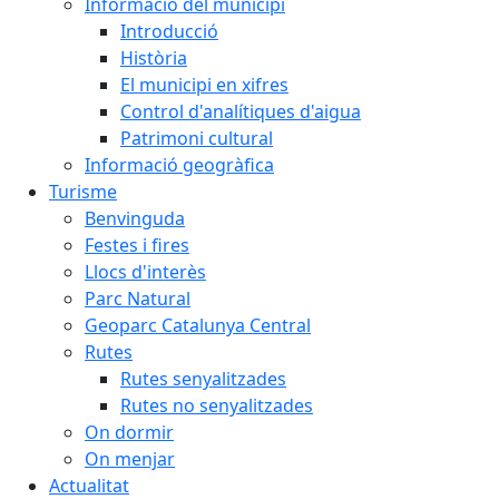
Informació del municipi
Introducció
Història
El municipi en xifres
Control d'analítiques d'aigua
Patrimoni cultural
Informació geogràfica
Turisme
Benvinguda
Festes i fires
Llocs d'interès
Parc Natural
Geoparc Catalunya Central
Rutes
Rutes senyalitzades
Rutes no senyalitzades
On dormir
On menjar
Actualitat