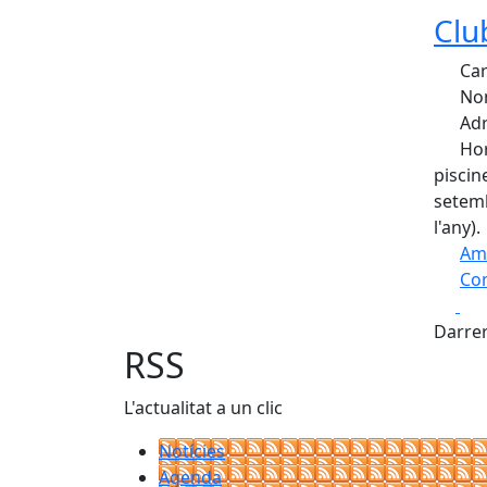
Clu
Car
Nom
Adr
Hor
piscin
setemb
l'any).
Am
Com
Fa
+
Darrer
−
RSS
L'actualitat a un clic
Notícies
Agenda