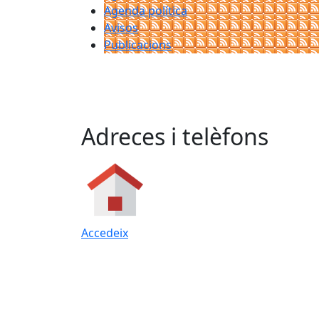
Agenda política
Avisos
Publicacions
Adreces i telèfons
Accedeix