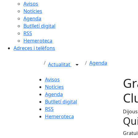
Avisos
Notícies
Agenda
Butlletí digital
RSS
Hemeroteca
Adreces i telèfons
Agenda
Actualitat
Gr
Avisos
Notícies
Cl
Agenda
Butlletí digital
RSS
Dijous
Hemeroteca
Qui
Gratuï