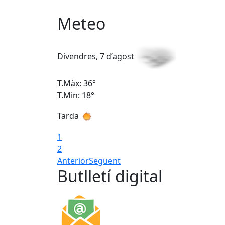
Meteo
Divendres, 7 d’agost
T.Màx: 36°
T.Min: 18°
Tarda
1
2
Anterior
Següent
Butlletí digital