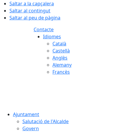
Saltar a la capçalera
Saltar al contingut
Saltar al peu de pàgina
Contacte
Idiomes
Català
Castellà
Anglès
Alemany
Francès
07.08.2026 | 01:19
Ajuntament
Salutació de l'Alcalde
Govern