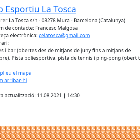
b Esportiu La Tosca
rer La Tosca s/n - 08278 Mura - Barcelona (Catalunya)
 de contacte: Francesc Malgosa
eça electrònica:
celatosca@gmail.com
ari:
es i bar (obertes des de mitjans de juny fins a mitjans de
re). Pista poliesportiva, pista de tennis i ping-pong (obert 
plieu el mapa
 arribar-hi
Leaflet
| ©
OpenStreetMap
con
cebook
X
a actualització: 11.08.2021 | 14:30