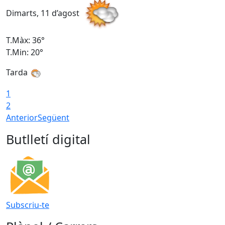
Dimarts, 11 d’agost
D
T.Màx: 36°
T
T.Min: 20°
T
Tarda
T
1
2
Anterior
Següent
Butlletí digital
Subscriu-te