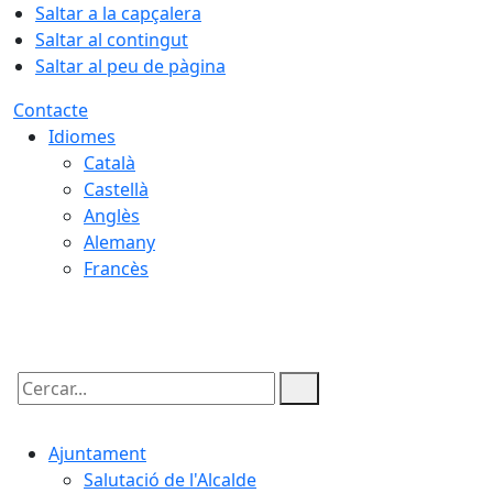
Saltar a la capçalera
Saltar al contingut
Saltar al peu de pàgina
Contacte
Idiomes
Català
Castellà
Anglès
Alemany
Francès
10.08.2026 | 20:21
Cercar:
Ajuntament
Salutació de l'Alcalde