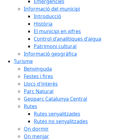
Emergències
Informació del municipi
Introducció
Història
El municipi en xifres
Control d'analítiques d'aigua
Patrimoni cultural
Informació geogràfica
Turisme
Benvinguda
Festes i fires
Llocs d'interès
Parc Natural
Geoparc Catalunya Central
Rutes
Rutes senyalitzades
Rutes no senyalitzades
On dormir
On menjar