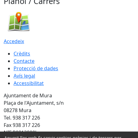
Plànol / Carrers
Accedeix
Crèdits
Contacte
Protecció de dades
Avís legal
Accessibilitat
Ajuntament de Mura
Plaça de l'Ajuntament, s/n
08278 Mura
Tel. 938 317 226
Fax 938 317 226
NIF P0813800J
Aquest lloc web fa servir cookies pròpies i de tercers per