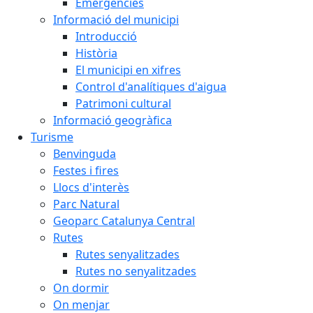
Emergències
Informació del municipi
Introducció
Història
El municipi en xifres
Control d'analítiques d'aigua
Patrimoni cultural
Informació geogràfica
Turisme
Benvinguda
Festes i fires
Llocs d'interès
Parc Natural
Geoparc Catalunya Central
Rutes
Rutes senyalitzades
Rutes no senyalitzades
On dormir
On menjar