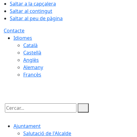
Saltar a la capçalera
Saltar al contingut
Saltar al peu de pàgina
Contacte
Idiomes
Català
Castellà
Anglès
Alemany
Francès
06.08.2026 | 05:54
Cercar:
Ajuntament
Salutació de l'Alcalde