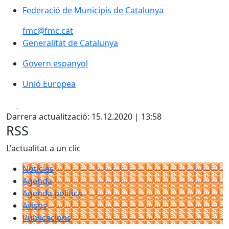
Federació de Municipis de Catalunya
Federació de Municipis de Catalunya
fmc@fmc.cat
Generalitat de Catalunya
Generalitat de Catalunya
Govern espanyol
Govern espanyol
Unió Europea
Unió Europea
Facebook
X
Darrera actualització: 15.12.2020 | 13:58
RSS
L'actualitat a un clic
Notícies
Agenda
Agenda política
Avisos
Publicacions