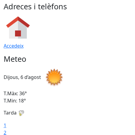
Adreces i telèfons
Accedeix
Meteo
Dijous, 6 d’agost
D
T.Màx: 36°
T
T.Min: 18°
T
Tarda
T
1
2