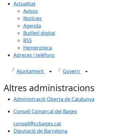
Actualitat
Avisos
Notícies
Agenda
Butlletí digital
RSS
Hemeroteca
Adreces i telèfons
Ajuntament
Govern
Altres administracions
Administració Oberta de Catalunya
Administració Oberta de Catalunya
Consell Comarcal del Bages
Consell Comarcal del Bages
consell@ccbages.cat
Diputació de Barcelona
Diputació de Barcelona