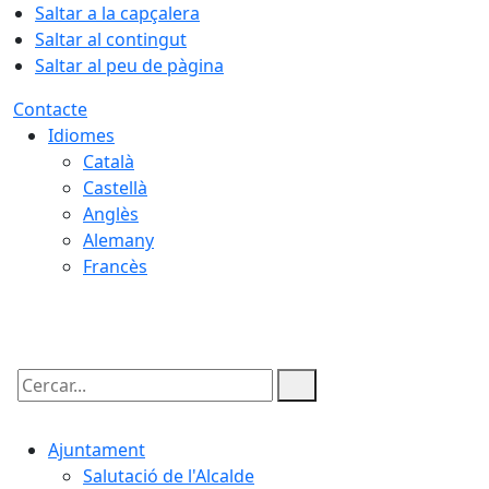
Saltar a la capçalera
Saltar al contingut
Saltar al peu de pàgina
Contacte
Idiomes
Català
Castellà
Anglès
Alemany
Francès
05.08.2026 | 22:30
Cercar:
Ajuntament
Salutació de l'Alcalde