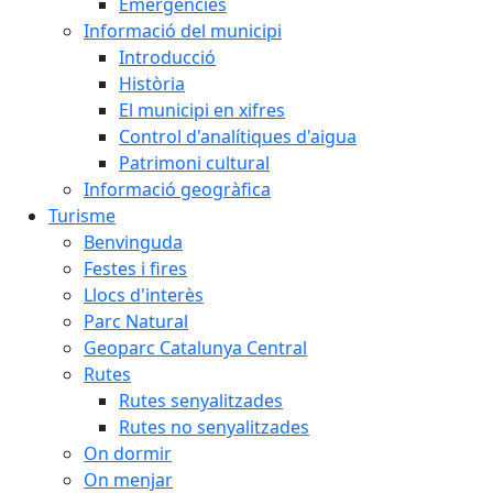
Emergències
Informació del municipi
Introducció
Història
El municipi en xifres
Control d'analítiques d'aigua
Patrimoni cultural
Informació geogràfica
Turisme
Benvinguda
Festes i fires
Llocs d'interès
Parc Natural
Geoparc Catalunya Central
Rutes
Rutes senyalitzades
Rutes no senyalitzades
On dormir
On menjar