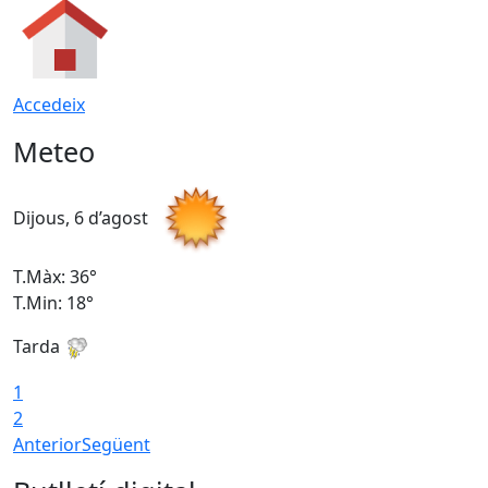
Accedeix
Meteo
Dijous, 6 d’agost
D
T.Màx: 36°
T
T.Min: 18°
T
Tarda
T
1
2
Anterior
Següent