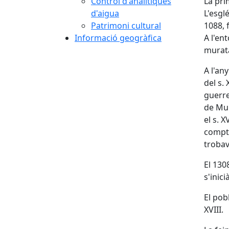
Control d'analítiques
La pri
d'aigua
L'esgl
Patrimoni cultural
1088, 
Informació geogràfica
A l'en
murata
A l'an
del s.
guerre
de Mur
el s. 
compta
trobave
El 130
s'inic
El pob
XVIII.