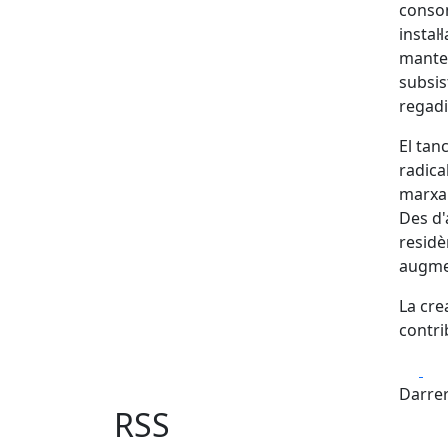
conson
instal·
manten
subsis
regadi
El tan
radica
marxar
Des d'
residè
augme
La cre
contri
Fa
Darrer
RSS