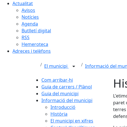
Actualitat
Avisos
Notícies
Agenda
Butlletí digital
RSS
Hemeroteca
Adreces i telèfons
El municipi
Informació del mun
Hi
Com arribar-hi
Guia de carrers / Plànol
Guia del municipi
L'etim
Informació del municipi
paret 
Introducció
terres
Història
defens
El municipi en xifres