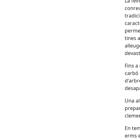
La fei
conreu
tradic
caract
permet
tines 
alleuge
devast
Fins a
carbó 
d'arbr
desapa
Una al
prepar
clemen
En tem
erms e