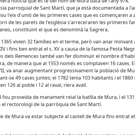
mera notícia que es té del nom de Mura data de l'any 978.
ésia parroquial de Sant Martí, que ja està documentada a l'a
fou l'eix d'unió de les primeres cases que es començaren a a
torn de les parets de l'església s'arreceraren les primeres fa
nes, constituint el que es denominà la Sagrera.
y 1365 vivien 32 famílies en el terme, però van anar minvant a
 XIV i fins ben entrat el s. XV a causa de la famosa Pesta Negr
s dels Remences també van fer disminuir el nombre d'habi
a, de manera que al 1553 només es comptaven 16 cases. E
XVII, va anar augmentant progressivament la població de Mu
nt-se 49 cases juntes; el 1782 tenia 103 habitants i el 1860 
n 126 al poble i 12 al raval, riera avall.
8 fou proveïda de manament reial la batllia de Mura, i el 13
ià el rectorologi de la parròquia de Sant Martí.
le de Mura va estar subjecte al castell de Mura fins entrat el