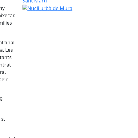
Nucli urbà de Mura
ny
ixecar.
mílies
l final
a. Les
tants
ntrat
ra,
se'n
19
 s.