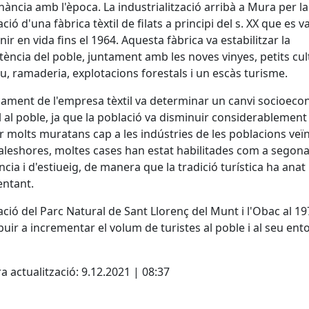
ància amb l'època. La industrialització arribà a Mura per la
lació d'una fàbrica tèxtil de filats a principi del s. XX que es v
ir en vida fins el 1964. Aquesta fàbrica va estabilitzar la
tència del poble, juntament amb les noves vinyes, petits cul
u, ramaderia, explotacions forestals i un escàs turisme.
cament de l'empresa tèxtil va determinar un canvi socioec
l al poble, ja que la població va disminuir considerablement
 molts muratans cap a les indústries de les poblacions veï
aleshores, moltes cases han estat habilitades com a segon
ncia i d'estiueig, de manera que la tradició turística ha anat
ntant.
ació del Parc Natural de Sant Llorenç del Munt i l'Obac al 19
buir a incrementar el volum de turistes al poble i al seu ent
cebook
X
a actualització: 9.12.2021 | 08:37