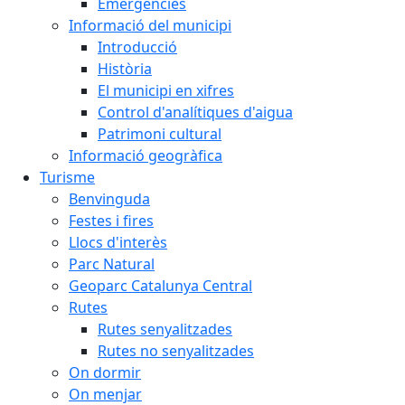
Emergències
Informació del municipi
Introducció
Història
El municipi en xifres
Control d'analítiques d'aigua
Patrimoni cultural
Informació geogràfica
Turisme
Benvinguda
Festes i fires
Llocs d'interès
Parc Natural
Geoparc Catalunya Central
Rutes
Rutes senyalitzades
Rutes no senyalitzades
On dormir
On menjar