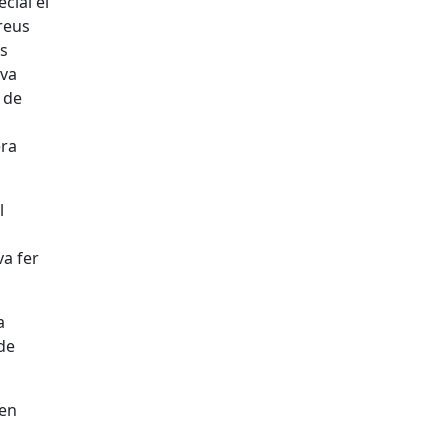
cial el
nreus
es
 va
 de
era
l
va fer
a
de
ven