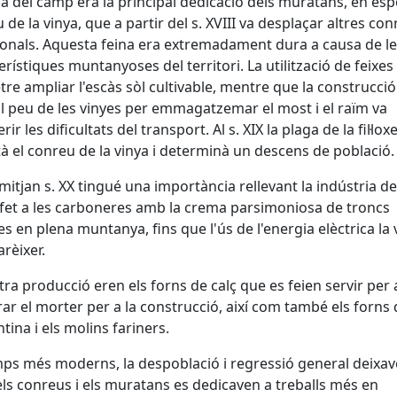
na del camp era la principal dedicació dels muratans, en espe
 de la vinya, que a partir del s. XVIII va desplaçar altres co
ionals. Aquesta feina era extremadament dura a causa de l
erístiques muntanyoses del territori. La utilització de feixes
re ampliar l'escàs sòl cultivable, mentre que la construcció
al peu de les vinyes per emmagatzemar el most i el raïm va
rir les dificultats del transport. Al s. XIX la plaga de la fil·lox
à el conreu de la vinya i determinà un descens de població.
 mitjan s. XX tingué una importància rellevant la indústria de
fet a les carboneres amb la crema parsimoniosa de troncs
es en plena muntanya, fins que l'ús de l'energia elèctrica la 
rèixer.
tra producció eren els forns de calç que es feien servir per 
ar el morter per a la construcció, així com també els forns 
tina i els molins fariners.
ps més moderns, la despoblació i regressió general deixa
ls conreus i els muratans es dedicaven a treballs més en