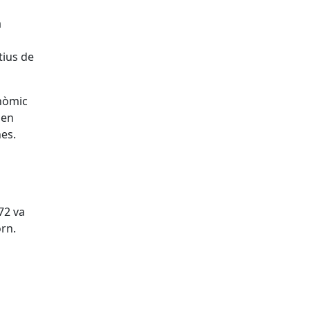
a
tius de
onòmic
 en
nes.
a
72 va
orn.