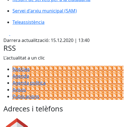
Servei d'arxiu municipal (SAM)
Servei d'arxiu municipal (SAM)
Teleassistència
Teleassistència
Facebook
X
Darrera actualització: 15.12.2020 | 13:40
RSS
L'actualitat a un clic
Notícies
Agenda
Agenda política
Avisos
Publicacions
Adreces i telèfons