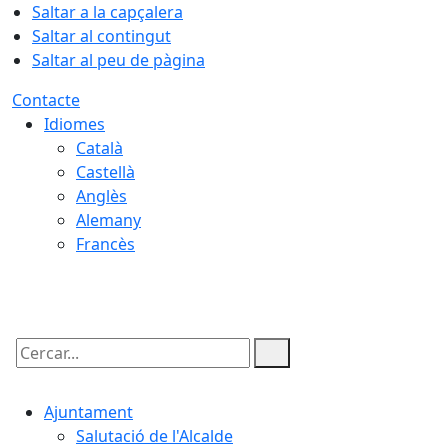
Saltar a la capçalera
Saltar al contingut
Saltar al peu de pàgina
Contacte
Idiomes
Català
Castellà
Anglès
Alemany
Francès
08.08.2026 | 19:06
Cercar:
Ajuntament
Salutació de l'Alcalde