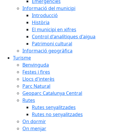
Emergències
Informació del municipi
Introducció
Història
El municipi en xifres
Control d'analítiques d'aigua
Patrimoni cultural
Informació geogràfica
Turisme
Benvinguda
Festes i fires
Llocs d'interès
Parc Natural
Geoparc Catalunya Central
Rutes
Rutes senyalitzades
Rutes no senyalitzades
On dormir
On menjar