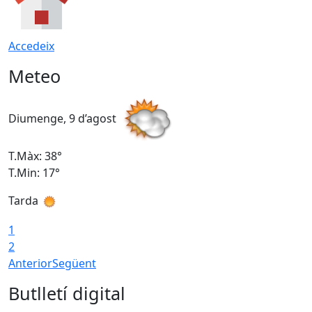
Accedeix
Meteo
Diumenge, 9 d’agost
D
T.Màx: 38°
T
T.Min: 17°
T
Tarda
T
1
2
Anterior
Següent
Butlletí digital