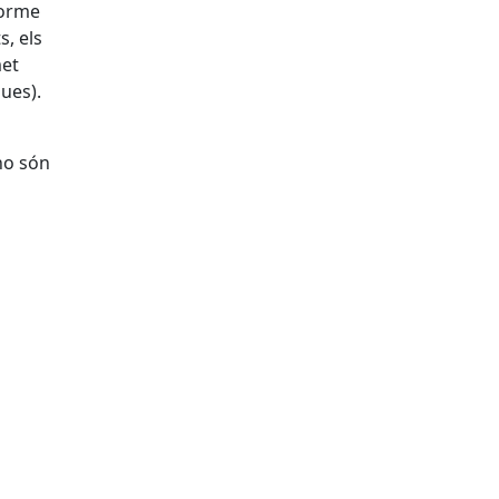
forme
s, els
met
ques).
 no són