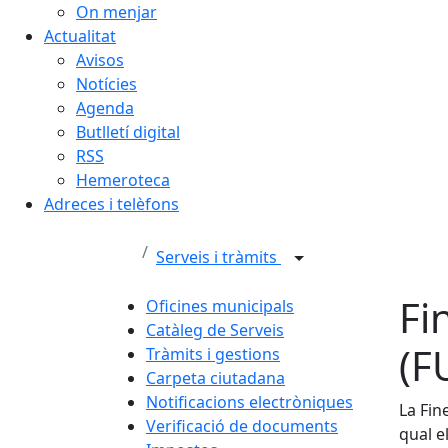
On menjar
Actualitat
Avisos
Notícies
Agenda
Butlletí digital
RSS
Hemeroteca
Adreces i telèfons
Serveis i tràmits
Fi
Oficines municipals
Catàleg de Serveis
(F
Tràmits i gestions
Carpeta ciutadana
Notificacions electròniques
La Fin
Verificació de documents
qual e