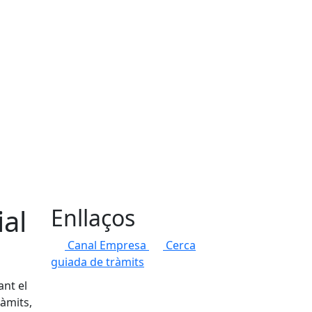
al
Enllaços
Canal Empresa
Cerca
guiada de tràmits
ant el
ràmits,