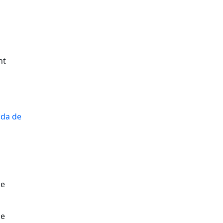
nt
de
de