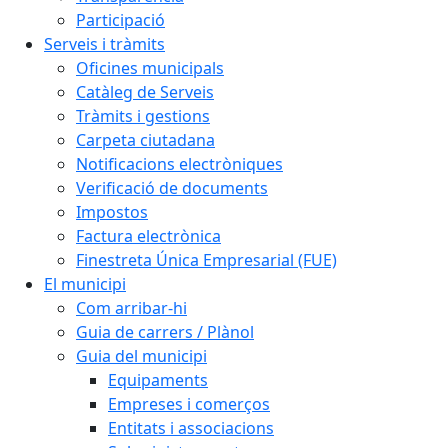
Participació
Serveis i tràmits
Oficines municipals
Catàleg de Serveis
Tràmits i gestions
Carpeta ciutadana
Notificacions electròniques
Verificació de documents
Impostos
Factura electrònica
Finestreta Única Empresarial (FUE)
El municipi
Com arribar-hi
Guia de carrers / Plànol
Guia del municipi
Equipaments
Empreses i comerços
Entitats i associacions