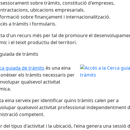
sessorament sobre tràmits, constitució d'empreses,
ntractacions, ubicacions empresarials.
formació sobre finançament i internacionalització.
cés a tràmits i formularis.
cta d'un recurs més per tal de promoure el desenvolupame
c i el teixit productiu del territori.
guiada de tràmits
ca guiada de tràmits
és una eina
conèixer els tràmits necessaris per
nvolupar qualsevol activitat
mica.
a eina serveix per identificar quins tràmits calen per a
olupar qualsevol activitat professional independentment 
nistració competent.
r del tipus d'activitat i la ubicació, l'eina genera una sessió 