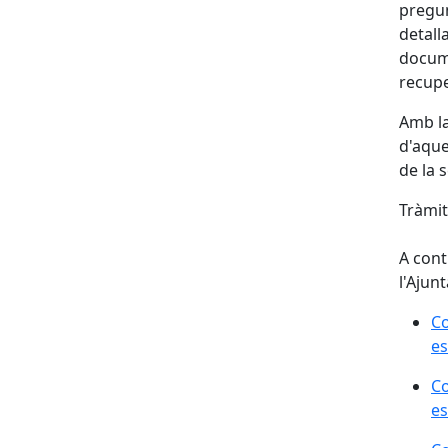
pregun
detalla
docume
recupe
Amb la
d'aque
de la 
Tràmit
A cont
l'Ajun
Co
es
Co
es