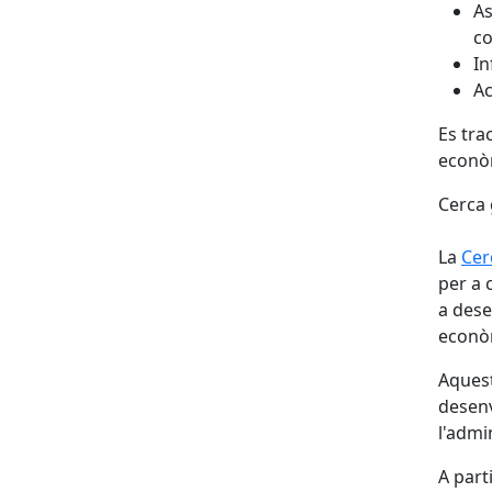
As
co
In
Ac
Es tra
econòmi
Cerca 
La
Cer
per a 
a dese
econò
Aquest
desenv
l'admi
A parti