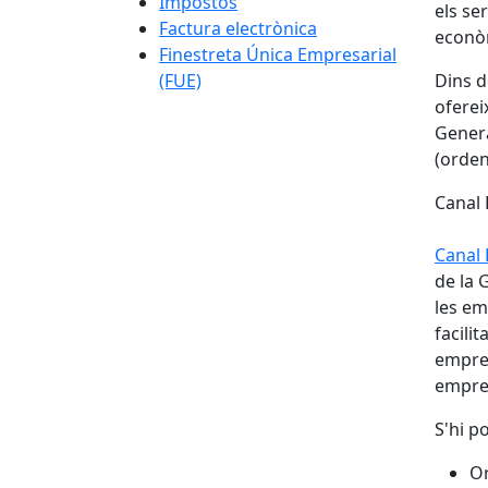
Impostos
els ser
Factura electrònica
econò
Finestreta Única Empresarial
(FUE)
Dins d
oferei
Genera
(orden
Canal
Canal
de la 
les em
facilit
empres
empres
S'hi p
Or