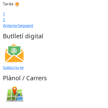
Tarda
T
1
2
Anterior
Següent
Butlletí digital
Subscriu-te
Plànol / Carrers