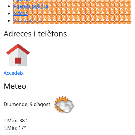
Agenda política
Avisos
Publicacions
Adreces i telèfons
Accedeix
Meteo
Diumenge, 9 d’agost
D
T.Màx: 38°
T
T.Min: 17°
T