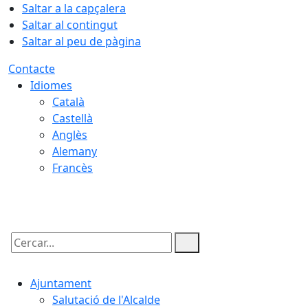
Saltar a la capçalera
Saltar al contingut
Saltar al peu de pàgina
Contacte
Idiomes
Català
Castellà
Anglès
Alemany
Francès
07.08.2026 | 16:53
Cercar:
Ajuntament
Salutació de l'Alcalde