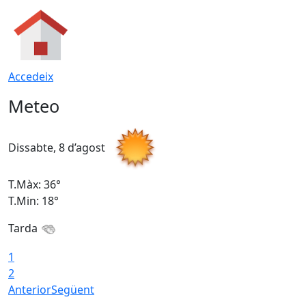
Accedeix
Meteo
Dissabte, 8 d’agost
D
T.Màx: 36°
T
T.Min: 18°
T
Tarda
1
2
Anterior
Següent