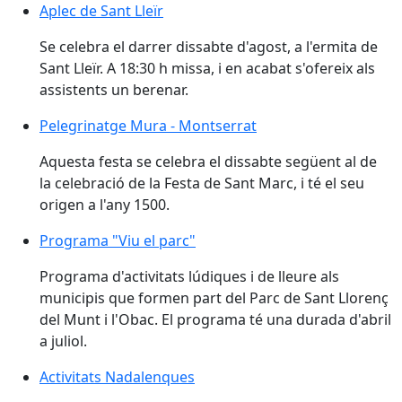
Aplec de Sant Lleïr
Se celebra el darrer dissabte d'agost, a l'ermita de
Sant Lleïr. A 18:30 h missa, i en acabat s'ofereix als
assistents un berenar.
Pelegrinatge Mura - Montserrat
Pelegrinatge Mura - Montserrat
Aquesta festa se celebra el dissabte següent al de
la celebració de la Festa de Sant Marc, i té el seu
origen a l'any 1500.
Programa "Viu el parc"
Programa "Viu el parc"
Programa d'activitats lúdiques i de lleure als
municipis que formen part del Parc de Sant Llorenç
del Munt i l'Obac. El programa té una durada d'abril
a juliol.
Activitats Nadalenques
Activitats Nadalenques