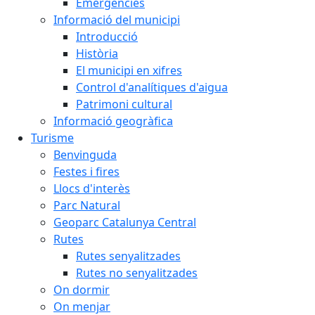
Emergències
Informació del municipi
Introducció
Història
El municipi en xifres
Control d'analítiques d'aigua
Patrimoni cultural
Informació geogràfica
Turisme
Benvinguda
Festes i fires
Llocs d'interès
Parc Natural
Geoparc Catalunya Central
Rutes
Rutes senyalitzades
Rutes no senyalitzades
On dormir
On menjar