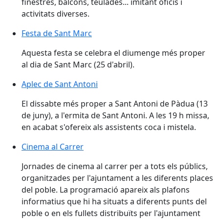
finestres, balcons, teulades... imitant oficis i
activitats diverses.
Festa de Sant Marc
Festa de Sant Marc
Aquesta festa se celebra el diumenge més proper
al dia de Sant Marc (25 d'abril).
Aplec de Sant Antoni
El dissabte més proper a Sant Antoni de Pàdua (13
de juny), a l'ermita de Sant Antoni. A les 19 h missa,
en acabat s'ofereix als assistents coca i mistela.
Cinema al Carrer
Jornades de cinema al carrer per a tots els públics,
organitzades per l'ajuntament a les diferents places
del poble. La programació apareix als plafons
informatius que hi ha situats a diferents punts del
poble o en els fullets distribuïts per l'ajuntament