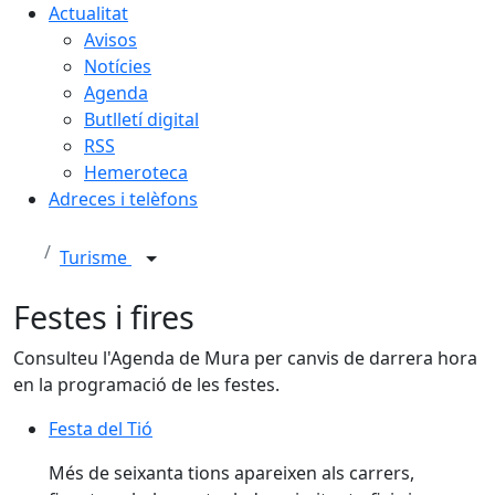
Actualitat
Avisos
Notícies
Agenda
Butlletí digital
RSS
Hemeroteca
Adreces i telèfons
Turisme
Festes i fires
Consulteu l'Agenda de Mura per canvis de darrera hora
en la programació de les festes.
Festa del Tió
Festa del Tió
Més de seixanta tions apareixen als carrers,