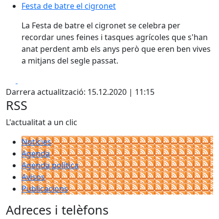
Festa de batre el cigronet
Festa de batre el cigronet
La Festa de batre el cigronet se celebra per
recordar unes feines i tasques agrícoles que s'han
anat perdent amb els anys però que eren ben vives
a mitjans del segle passat.
Facebook
X
Darrera actualització: 15.12.2020 | 11:15
RSS
L'actualitat a un clic
Notícies
Agenda
Agenda política
Avisos
Publicacions
Adreces i telèfons