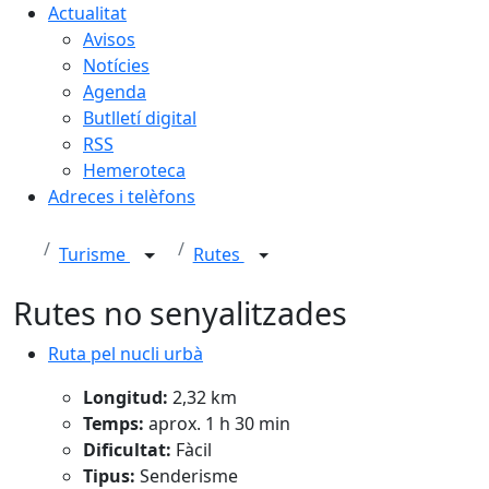
Actualitat
Avisos
Notícies
Agenda
Butlletí digital
RSS
Hemeroteca
Adreces i telèfons
Turisme
Rutes
Rutes no senyalitzades
Ruta pel nucli urbà
Ruta pel nucli urbà
Longitud:
2,32 km
Temps:
aprox. 1 h 30 min
Dificultat:
Fàcil
Tipus:
Senderisme