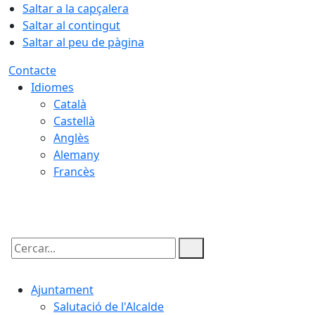
Saltar a la capçalera
Saltar al contingut
Saltar al peu de pàgina
Contacte
Idiomes
Català
Castellà
Anglès
Alemany
Francès
10.08.2026 | 07:03
Cercar:
Ajuntament
Salutació de l'Alcalde