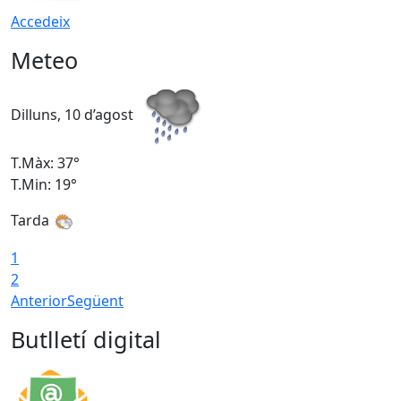
Accedeix
Meteo
Dilluns, 10 d’agost
D
T.Màx: 37°
T
T.Min: 19°
T
Tarda
T
1
2
Anterior
Següent
Butlletí digital