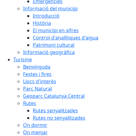
Emergències
Informació del municipi
Introducció
Història
El municipi en xifres
Control d'analítiques d'aigua
Patrimoni cultural
Informació geogràfica
Turisme
Benvinguda
Festes i fires
Llocs d'interès
Parc Natural
Geoparc Catalunya Central
Rutes
Rutes senyalitzades
Rutes no senyalitzades
On dormir
On menjar