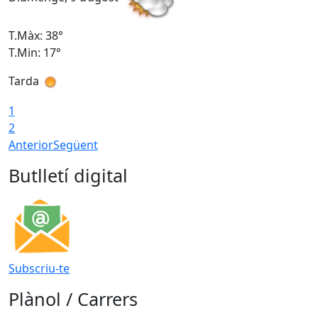
T.Màx: 38°
T
T.Min: 17°
T
Tarda
T
1
2
Anterior
Següent
Butlletí digital
Subscriu-te
Plànol / Carrers