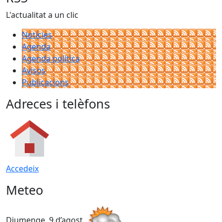
L'actualitat a un clic
Notícies
Agenda
Agenda política
Avisos
Publicacions
Adreces i telèfons
Accedeix
Meteo
Diumenge, 9 d’agost
D