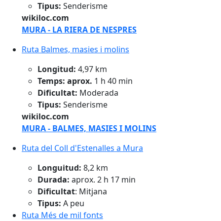
Tipus:
Senderisme
wikiloc.com
MURA - LA RIERA DE NESPRES
Ruta Balmes, masies i molins
Ruta Balmes, masies i molins
Longitud:
4,97 km
Temps: aprox.
1 h 40 min
Dificultat:
Moderada
Tipus:
Senderisme
wikiloc.com
MURA - BALMES, MASIES I MOLINS
Ruta del Coll d'Estenalles a Mura
Ruta del Coll d'Estenalles a Mura
Longuitud:
8,2 km
Durada:
aprox. 2 h 17 min
Dificultat
: Mitjana
Tipus:
A peu
Ruta Més de mil fonts
Ruta Més de mil fonts