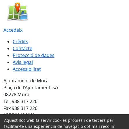
Accedeix
Crèdits
Contacte
Protecció de dades
Avís legal
Accessibilitat
Ajuntament de Mura
Plaça de l'Ajuntament, s/n
08278 Mura
Tel. 938 317 226
Fax 938 317 226
NIF P0813800J
Aquest lloc web fa servir cookies pròpies i de tercers per
Amb la col·laboració de:
facilitar-te una experiència de navegació òptima i recollir