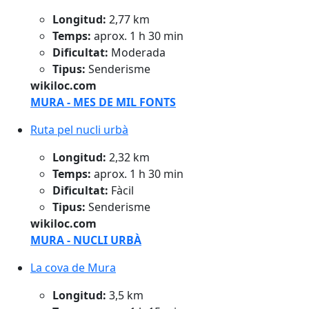
Longitud:
2,77 km
Temps:
aprox. 1 h 30 min
Dificultat:
Moderada
Tipus:
Senderisme
wikiloc.com
MURA - MES DE MIL FONTS
Ruta pel nucli urbà
Ruta pel nucli urbà
Longitud:
2,32 km
Temps:
aprox. 1 h 30 min
Dificultat:
Fàcil
Tipus:
Senderisme
wikiloc.com
MURA - NUCLI URBÀ
La cova de Mura
La cova de Mura
Longitud:
3,5 km