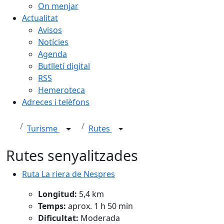
On menjar
Actualitat
Avisos
Notícies
Agenda
Butlletí digital
RSS
Hemeroteca
Adreces i telèfons
Turisme
Rutes
Rutes senyalitzades
Ruta La riera de Nespres
Ruta La riera de Nespres
Longitud:
5,4 km
Temps:
aprox. 1 h 50 min
Dificultat:
Moderada